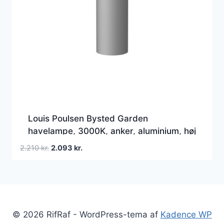
Louis Poulsen Bysted Garden
havelampe, 3000K, anker, aluminium, høj
Den
Den
2.210
kr.
2.093
kr.
oprindelige
aktuelle
pris
pris
var:
er:
2.210 kr..
2.093 kr..
© 2026 RifRaf - WordPress-tema af
Kadence WP