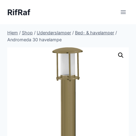
Fortsæt
RifRaf
til
indhold
Hjem
/
Shop
/
Udendørslamper
/
Bed- & havelamper
/
Andromeda 30 havelampe