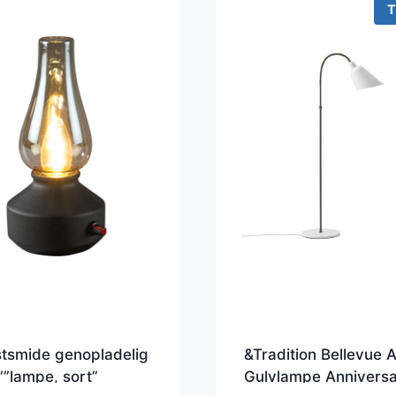
T
tsmide genopladelig
&Tradition Bellevue 
e””lampe, sort”
Gulvlampe Annivers