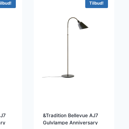
ilbud!
Tilbud!
AJ7
&Tradition Bellevue AJ7
ary
Gulvlampe Anniversary