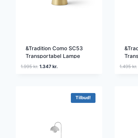
&Tradition Como SC53
&Tra
Transportabel Lampe
Tran
Messing
Sort
Den
Den
1.995
kr.
1.347
kr.
1.495
kr.
oprindelige
aktuelle
pris
pris
var:
er:
1.995 kr..
1.347 kr..
Tilbud!