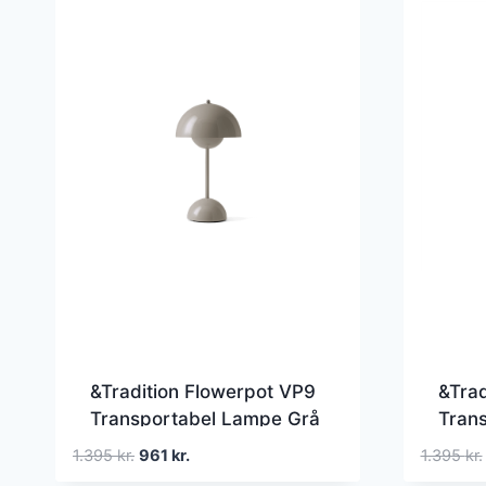
&Tradition Flowerpot VP9
&Trad
Transportabel Lampe Grå
Tran
Beige
Ivory
Den
Den
1.395
kr.
961
kr.
1.395
kr.
oprindelige
aktuelle