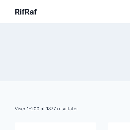
Fortsæt
RifRaf
til
indhold
Viser 1–200 af 1877 resultater