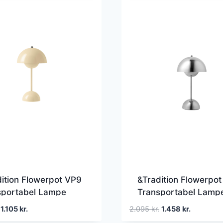
ition Flowerpot VP9
&Tradition Flowerpo
sportabel Lampe
Transportabel Lamp
Krom Belagt
Den
Den
Den
Den
1.105
kr.
2.095
kr.
1.458
kr.
oprindelige
aktuelle
oprindelige
aktuelle