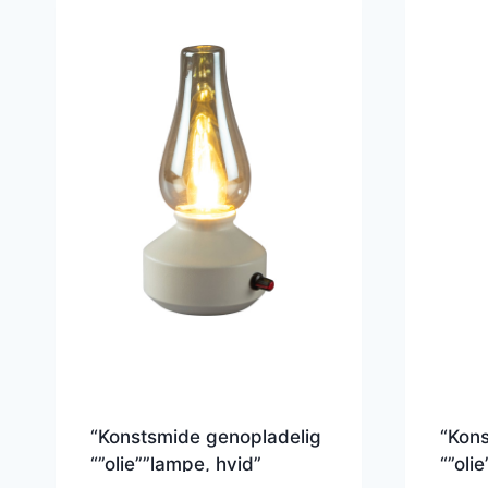
“Konstsmide genopladelig
“Kons
“”olie””lampe, hvid”
“”oli