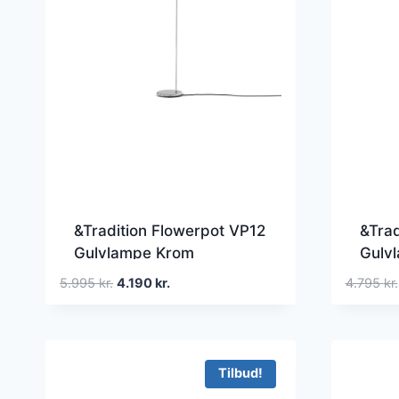
&Tradition Flowerpot VP12
&Trad
Gulvlampe Krom
Gulv
Den
Den
5.995
kr.
4.190
kr.
4.795
kr.
oprindelige
aktuelle
pris
pris
var:
er:
5.995 kr..
4.190 kr..
Tilbud!