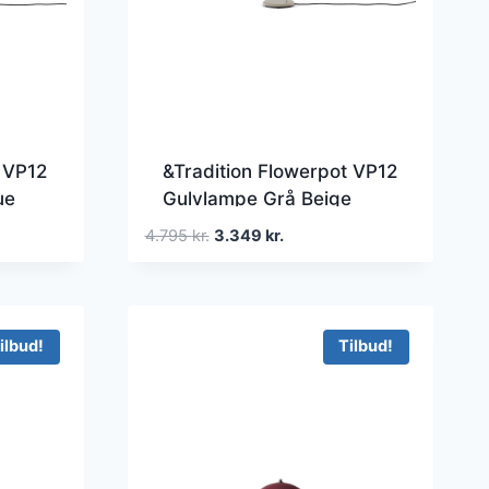
 VP12
&Tradition Flowerpot VP12
ue
Gulvlampe Grå Beige
Den
Den
4.795
kr.
3.349
kr.
oprindelige
aktuelle
pris
pris
var:
er:
.
4.795 kr..
3.349 kr..
ilbud!
Tilbud!