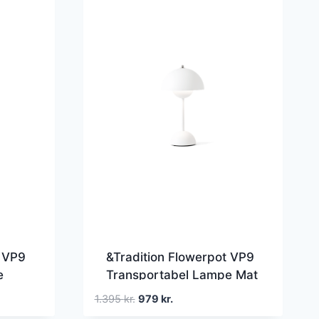
t VP9
&Tradition Flowerpot VP9
e
Transportabel Lampe Mat
Hvid
Den
Den
1.395
kr.
979
kr.
oprindelige
aktuelle