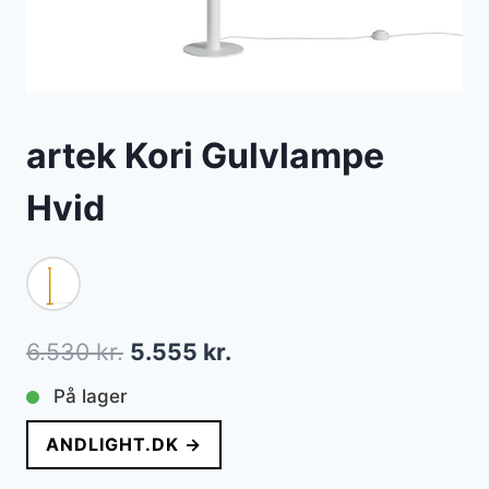
artek Kori Gulvlampe
Hvid
Den
Den
6.530
kr.
5.555
kr.
oprindelige
aktuelle
På lager
pris
pris
ANDLIGHT.DK →
var:
er: