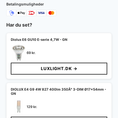
6.530 kr..
5.555 kr..
Betalingsmuligheder
Har du set?
Diolux E6 GU10 E-serie 4,7W - GN
69
kr.
LUXLIGHT.DK →
DIOLUX E4 G9 4W 827 400lm 350Â° 3-DIM Ø17x54mm -
GN
129
kr.