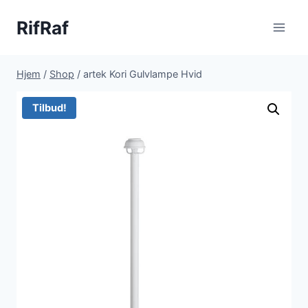
Fortsæt
RifRaf
til
indhold
Hjem
/
Shop
/
artek Kori Gulvlampe Hvid
Tilbud!