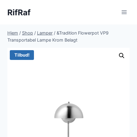
Fortsæt
RifRaf
til
indhold
Hjem
/
Shop
/
Lamper
/
&Tradition Flowerpot VP9
Transportabel Lampe Krom Belagt
Tilbud!