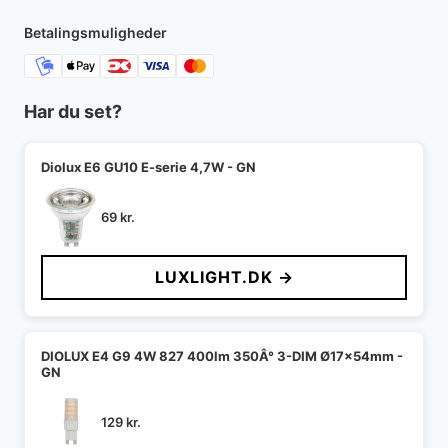
2.095 kr..
1.458 kr..
Betalingsmuligheder
Har du set?
Diolux E6 GU10 E-serie 4,7W - GN
69
kr.
LUXLIGHT.DK →
DIOLUX E4 G9 4W 827 400lm 350Â° 3-DIM Ø17x54mm -
GN
129
kr.