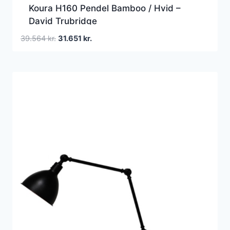
Koura H160 Pendel Bamboo / Hvid –
David Trubridge
Den
Den
39.564
kr.
31.651
kr.
oprindelige
aktuelle
pris
pris
var:
er:
39.564 kr..
31.651 kr..