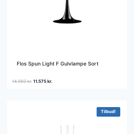
Flos Spun Light F Gulvlampe Sort
Den
Den
14.950
kr.
11.575
kr.
oprindelige
aktuelle
pris
pris
var:
er:
14.950 kr..
11.575 kr..
Tilbud!