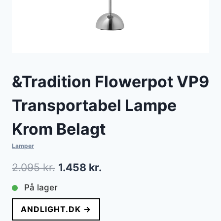
&Tradition Flowerpot VP9
Transportabel Lampe
Krom Belagt
Lamper
Den
Den
2.095
kr.
1.458
kr.
oprindelige
aktuelle
På lager
pris
pris
ANDLIGHT.DK →
var:
er: