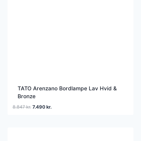
TATO Arenzano Bordlampe Lav Hvid &
Bronze
Den
Den
8.847
kr.
7.490
kr.
oprindelige
aktuelle
pris
pris
var:
er:
8.847 kr..
7.490 kr..