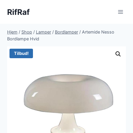
Fortsæt
RifRaf
til
indhold
Hjem
/
Shop
/
Lamper
/
Bordlamper
/
Artemide Nesso
Bordlampe Hvid
Tilbud!