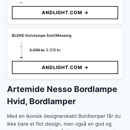
oprindelige
aktuelle
pris
pris
ANDLIGHT.COM →
var:
er:
999 kr..
719 kr..
BLEND Gulvlampe Sort/Messing
Den
Den
3.095
kr.
2.515
kr.
oprindelige
aktuelle
pris
pris
ANDLIGHT.COM →
var:
er:
3.095 kr..
2.515 kr..
Artemide Nesso Bordlampe
Hvid, Bordlamper
Med en ikonisk designerskabt Bordlamper får du
ikke bare et flot design, men også en god og