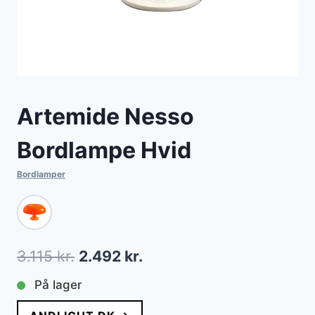
Artemide Nesso
Bordlampe Hvid
Bordlamper
Den
Den
3.115
kr.
2.492
kr.
oprindelige
aktuelle
På lager
pris
pris