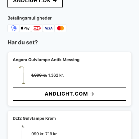
ANDLIGHT.DK →
var:
er:
3.115 kr..
2.492 kr..
Betalingsmuligheder
Har du set?
Angora Gulvlampe Antik Messing
Den
Den
1.999
kr.
1.362
kr.
oprindelige
aktuelle
pris
pris
ANDLIGHT.COM →
var:
er:
1.999 kr..
1.362 kr..
DL12 Gulvlampe Krom
Den
Den
999
kr.
719
kr.