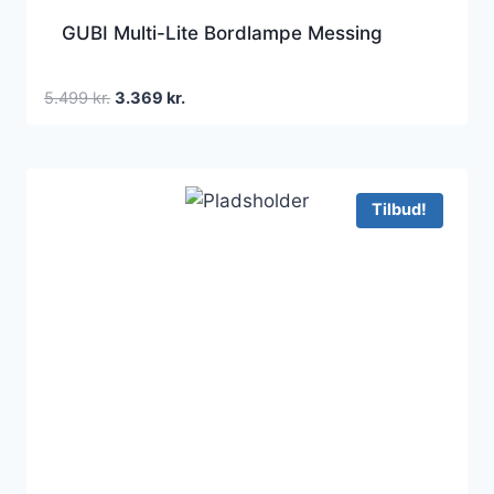
GUBI Multi-Lite Bordlampe Messing
Den
Den
5.499
kr.
3.369
kr.
oprindelige
aktuelle
pris
pris
var:
er:
5.499 kr..
3.369 kr..
Tilbud!