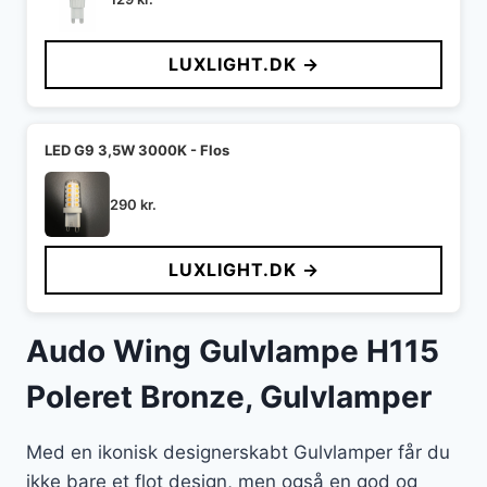
LUXLIGHT.DK →
LED G9 3,5W 3000K - Flos
290
kr.
LUXLIGHT.DK →
Audo Wing Gulvlampe H115
Poleret Bronze, Gulvlamper
Med en ikonisk designerskabt Gulvlamper får du
ikke bare et flot design, men også en god og