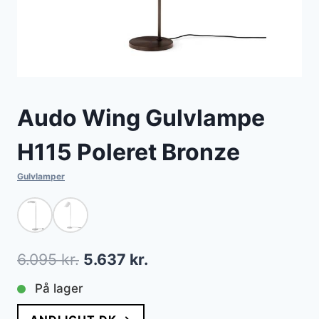
Audo Wing Gulvlampe
H115 Poleret Bronze
Gulvlamper
Den
Den
6.095
kr.
5.637
kr.
oprindelige
aktuelle
På lager
pris
pris