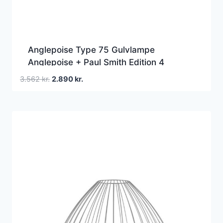
Anglepoise Type 75 Gulvlampe
Anglepoise + Paul Smith Edition 4
Den
Den
3.562
kr.
2.890
kr.
oprindelige
aktuelle
pris
pris
var:
er:
3.562 kr..
2.890 kr..