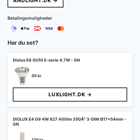
ANDLIGHT.DK →
var:
er:
6.095 kr..
5.637 kr..
Betalingsmuligheder
Har du set?
Diolux E6 GU10 E-serie 4,7W - GN
69
kr.
LUXLIGHT.DK →
DIOLUX E4 G9 4W 827 400lm 350Â° 3-DIM Ø17x54mm -
GN
129
kr.