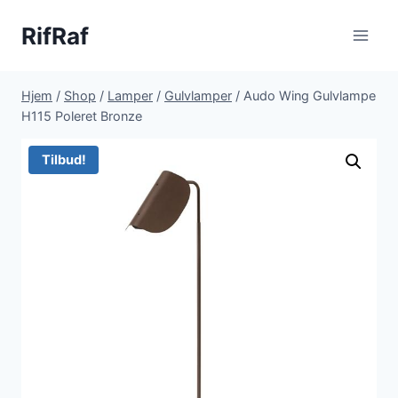
Fortsæt
RifRaf
til
indhold
Hjem
/
Shop
/
Lamper
/
Gulvlamper
/
Audo Wing Gulvlampe
H115 Poleret Bronze
Tilbud!