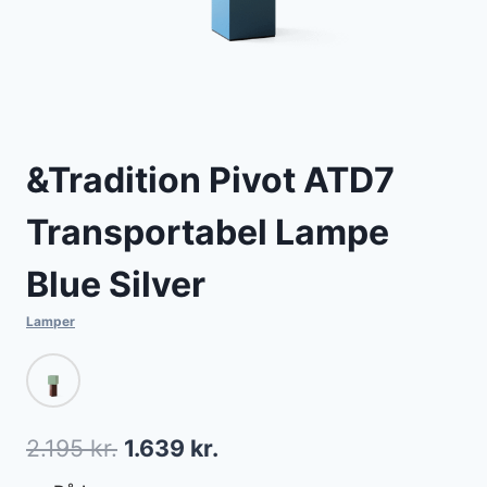
&Tradition Pivot ATD7
Transportabel Lampe
Blue Silver
Lamper
Den
Den
2.195
kr.
1.639
kr.
oprindelige
aktuelle