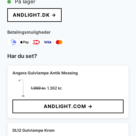
På lager
pris
pris
ANDLIGHT.DK →
var:
er:
2.195 kr..
1.639 kr..
Betalingsmuligheder
Har du set?
Angora Gulvlampe Antik Messing
Den
Den
1.999
kr.
1.362
kr.
oprindelige
aktuelle
pris
pris
ANDLIGHT.COM →
var:
er:
1.999 kr..
1.362 kr..
DL12 Gulvlampe Krom