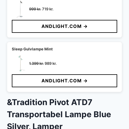
Den
Den
999
kr.
719
kr.
oprindelige
aktuelle
pris
pris
ANDLIGHT.COM →
var:
er:
999 kr..
719 kr..
Sleep Gulvlampe Mint
Den
Den
1.399
kr.
989
kr.
oprindelige
aktuelle
pris
pris
ANDLIGHT.COM →
var:
er:
1.399 kr..
989 kr..
&Tradition Pivot ATD7
Transportabel Lampe Blue
Silver, Lamper