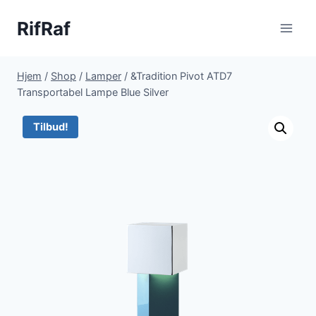
Fortsæt
RifRaf
til
indhold
Hjem
/
Shop
/
Lamper
/
&Tradition Pivot ATD7
Transportabel Lampe Blue Silver
Tilbud!