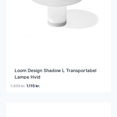
Loom Design Shadow L Transportabel
Lampe Hvid
Den
Den
1.399
kr.
1.115
kr.
oprindelige
aktuelle
pris
pris
var:
er:
1.399 kr..
1.115 kr..