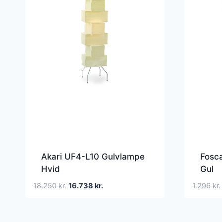
Akari UF4-L10 Gulvlampe
Fosca
Hvid
Gul
Den
Den
18.250
kr.
16.738
kr.
1.296
kr.
oprindelige
aktuelle
pris
pris
var:
er: