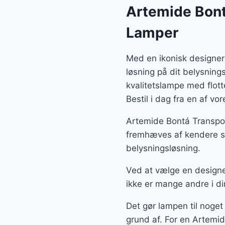
var:
Artemide Bont
4.7
Lamper
Med en ikonisk designer
løsning på dit belysnin
kvalitetslampe med flot
Bestil i dag fra en af v
Artemide Bontá Transpor
fremhæves af kendere so
belysningsløsning.
Ved at vælge en designe
ikke er mange andre i di
Det gør lampen til noget
grund af. For en Artemi