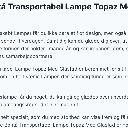
er:
á Transportabel Lampe Topaz M
95 kr..
3.349 kr..
skabt Lamper får du ikke bare et flot design, men ogs
gsbehov i hverdagen. Samtidig kan du glæde dig over, at
te former, der holder i mange år, og kan imponere dem
ores samarbejdspartnere.
tabel Lampe Topaz Med Glasfad er berømmet for sit fl
m en helt særlig Lamper, der samtidig fungerer som en
rlampe får du noget, du kan gå og glædes over i hverd
n omgangskreds, der ejer magen til.
 helt specielt, som du med stolthed kan vise frem og f
de Bontá Transportabel Lampe Topaz Med Glasfad er noge