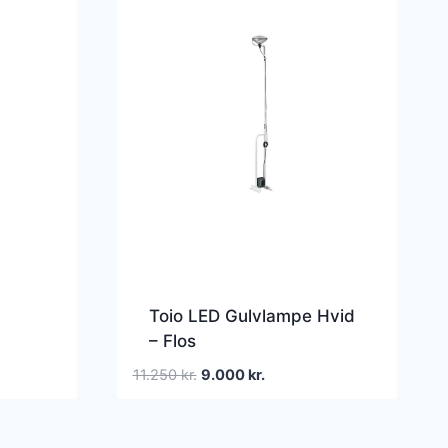
Toio LED Gulvlampe Hvid
– Flos
Den
Den
11.250
kr.
9.000
kr.
oprindelige
aktuelle
pris
pris
var:
er: