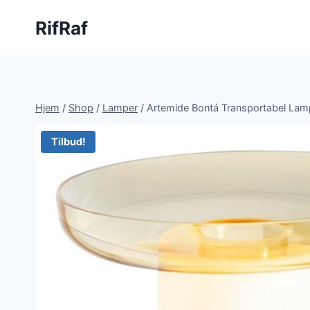
Fortsæt
RifRaf
til
indhold
Hjem
/
Shop
/
Lamper
/
Artemide Bontá Transportabel La
Tilbud!