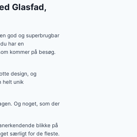
ed Glasfad,
å en god og superbrugbar
 du har en
, som kommer på besøg.
otte design, og
 helt unik
agen. Og noget, som der
å anerkendende blikke på
t særligt for de fleste.