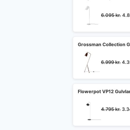
De
6.095
kr.
4.
opr
pri
var
6.0
Grossman Collection 
De
6.999
kr.
4.
opr
pris
var:
6.9
Flowerpot VP12 Gulvla
De
4.795
kr.
3.
opr
pris