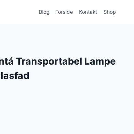
Blog
Forside
Kontakt
Shop
ntá Transportabel Lampe
lasfad
en
e
tuelle
is
: