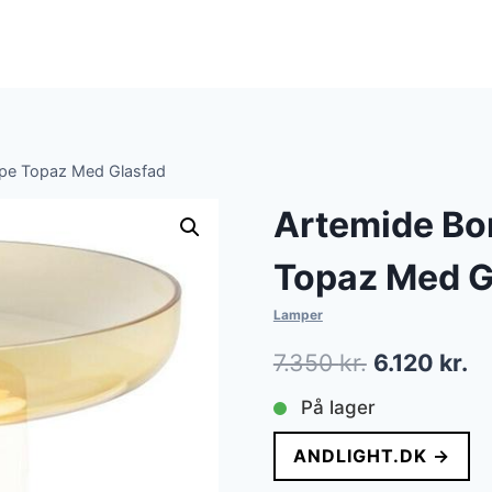
mpe Topaz Med Glasfad
Artemide Bo
Topaz Med G
Lamper
Den
D
7.350
kr.
6.120
kr.
oprindelig
ak
På lager
pris
pr
ANDLIGHT.DK →
var:
er