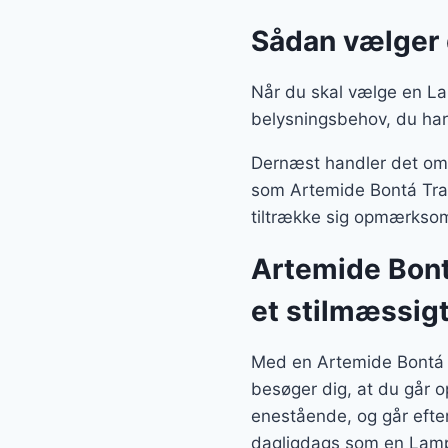
Sådan vælger
Når du skal vælge en Lam
belysningsbehov, du har
Dernæst handler det om, 
som Artemide Bontá Tran
tiltrække sig opmærksom
Artemide Bont
et stilmæssig
Med en Artemide Bontá 
besøger dig, at du går o
enestående, og går efte
dagligdags som en Lamp