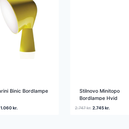
rini Binic Bordlampe
Stilnovo Minitopo
Bordlampe Hvid
Den
Den
Den
Den
1.060
kr.
2.747
kr.
2.745
kr.
oprindelige
aktuelle
oprindelige
aktuelle
pris
pris
pris
pris
var:
er:
var:
er: