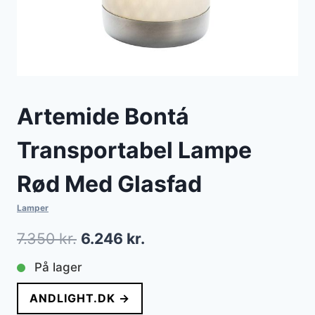
Artemide Bontá
Transportabel Lampe
Rød Med Glasfad
Lamper
Den
Den
7.350
kr.
6.246
kr.
oprindelige
aktuelle
På lager
pris
pris
ANDLIGHT.DK →
var:
er: