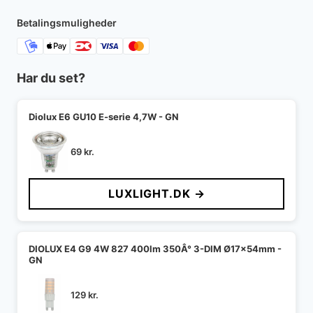
7.350 kr..
6.246 kr..
Betalingsmuligheder
Har du set?
Diolux E6 GU10 E-serie 4,7W - GN
69
kr.
LUXLIGHT.DK →
DIOLUX E4 G9 4W 827 400lm 350Â° 3-DIM Ø17x54mm -
GN
129
kr.