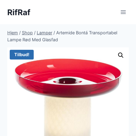
Fortsæt
RifRaf
til
indhold
Hjem
/
Shop
/
Lamper
/
Artemide Bontá Transportabel
Lampe Rød Med Glasfad
Tilbud!