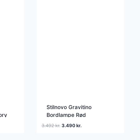
Stilnovo Gravitino
ory
Bordlampe Rød
Den
Den
3.492
kr.
3.490
kr.
oprindelige
aktuelle
pris
pris