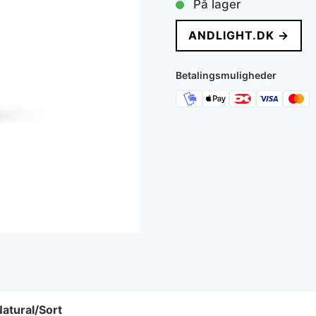
På lager
pris
pr
ANDLIGHT.DK →
var:
er
1.395 kr..
1.
Betalingsmuligheder
atural/Sort