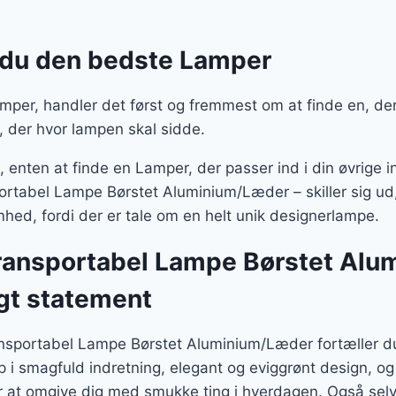
 du den bedste Lamper
per, handler det først og fremmest om at finde en, der 
, der hvor lampen skal sidde.
enten at finde en Lamper, der passer ind i din øvrige in
rtabel Lampe Børstet Aluminium/Læder – skiller sig ud,
hed, fordi der er tale om en helt unik designerlampe.
ransportabel Lampe Børstet Al
igt statement
nsportabel Lampe Børstet Aluminium/Læder fortæller d
p i smagfuld indretning, elegant og eviggrønt design, o
r at omgive dig med smukke ting i hverdagen. Også selv