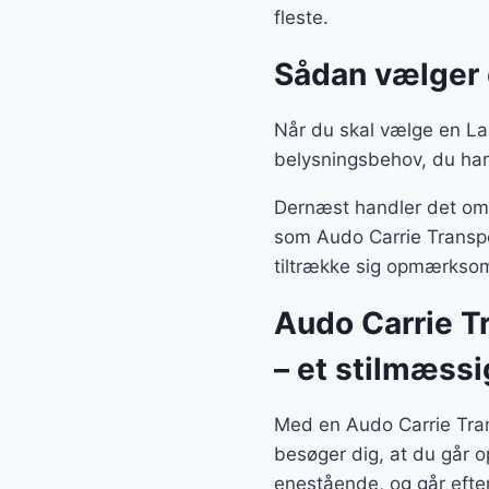
fleste.
Sådan vælger
Når du skal vælge en Lam
belysningsbehov, du har
Dernæst handler det om, 
som Audo Carrie Transpo
tiltrække sig opmærksom
Audo Carrie T
– et stilmæss
Med en Audo Carrie Tra
besøger dig, at du går o
enestående, og går efte