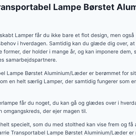
er:
ransportabel Lampe Børstet Alu
9 kr..
1.066 kr..
skabt Lamper får du ikke bare et flot design, men ogs
gsbehov i hverdagen. Samtidig kan du glæde dig over, at
te former, der holder i mange år, og kan imponere dem
ores samarbejdspartnere.
el Lampe Børstet Aluminium/Læder er berømmet for sit 
m en helt særlig Lamper, der samtidig fungerer som en
rlampe får du noget, du kan gå og glædes over i hverd
n omgangskreds, der ejer magen til.
 helt specielt, som du med stolthed kan vise frem og f
arrie Transportabel Lampe Børstet Aluminium/Læder er n