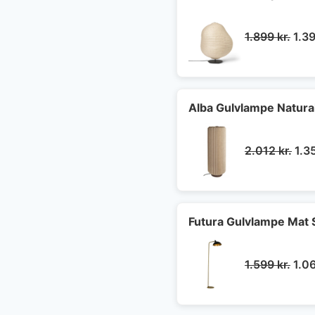
Den
1.899
kr.
1.3
opri
pris
var:
1.89
Alba Gulvlampe Natura
De
2.012
kr.
1.3
opr
pris
var:
2.01
Futura Gulvlampe Mat 
Den
1.599
kr.
1.0
opri
pris