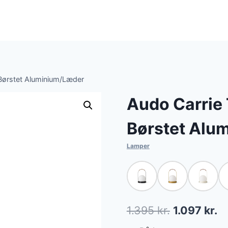
Børstet Aluminium/Læder
Audo Carrie
Børstet Alu
Lamper
Den
D
1.395
kr.
1.097
kr.
oprindelig
ak