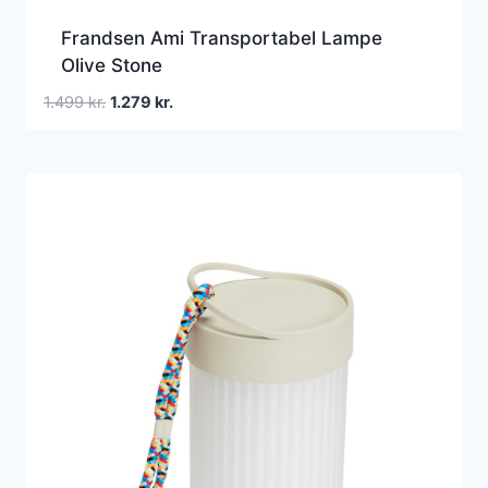
Frandsen Ami Transportabel Lampe
Olive Stone
Den
Den
1.499
kr.
1.279
kr.
oprindelige
aktuelle
pris
pris
var:
er:
1.499 kr..
1.279 kr..