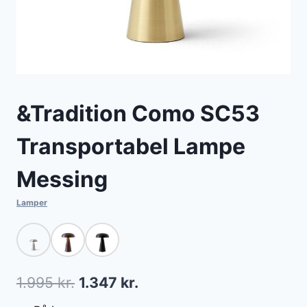
&Tradition Como SC53
Transportabel Lampe
Messing
Lamper
Den
Den
1.995
kr.
1.347
kr.
oprindelige
aktuelle