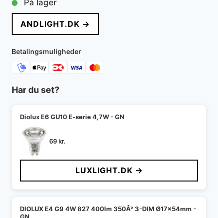
På lager
pris
pris
ANDLIGHT.DK →
var:
er:
1.995 kr..
1.347 kr..
Betalingsmuligheder
Har du set?
Diolux E6 GU10 E-serie 4,7W - GN
69
kr.
LUXLIGHT.DK →
DIOLUX E4 G9 4W 827 400lm 350Â° 3-DIM Ø17x54mm -
GN