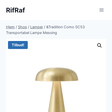
Fortsæt
RifRaf
til
indhold
Hjem
/
Shop
/
Lamper
/
&Tradition Como SC53
Transportabel Lampe Messing
Tilbud!