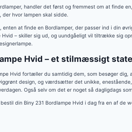
dlamper, handler det først og fremmest om at finde en, 
, der hvor lampen skal sidde.
enten at finde en Bordlamper, der passer ind i din øvrig
vid – skiller sig ud, og uundgåeligt vil tiltrække sig 
designerlampe.
lampe Hvid – et stilmæssigt sta
pe Hvid fortæller du samtidig dem, som besøger dig, a
viggrønt design, og værdsætter det unikke, enestående,
verdagen. Også selv om det er noget så dagligdags so
 bestil din Biny 231 Bordlampe Hvid i dag fra en af de 