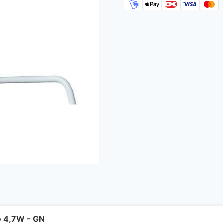
e 4,7W - GN