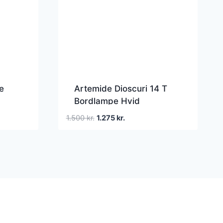
e
Artemide Dioscuri 14 T
Bordlampe Hvid
Den
Den
1.500
kr.
1.275
kr.
oprindelige
aktuelle
pris
pris
var:
er:
1.500 kr..
1.275 kr..