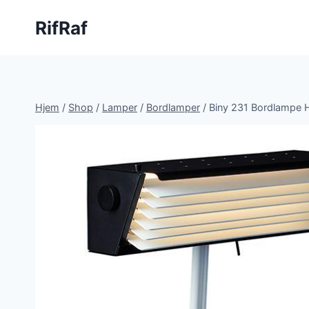
Fortsæt
RifRaf
til
indhold
Hjem
/
Shop
/
Lamper
/
Bordlamper
/
Biny 231 Bordlampe 