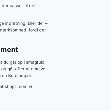
der passer til det
e indretning. Eller der –
opmærksomhed, fordi der
tement
t du går op i smagfuld
 og går efter at omgive
m en Bordlamper.
webshops, som vi