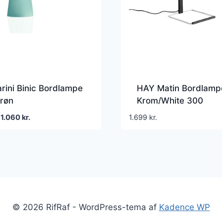
rini Binic Bordlampe
HAY Matin Bordlamp
røn
Krom/White 300
Den
Den
1.060
kr.
1.699
kr.
oprindelige
aktuelle
pris
pris
var:
er:
1.296 kr..
1.060 kr..
© 2026 RifRaf - WordPress-tema af
Kadence WP