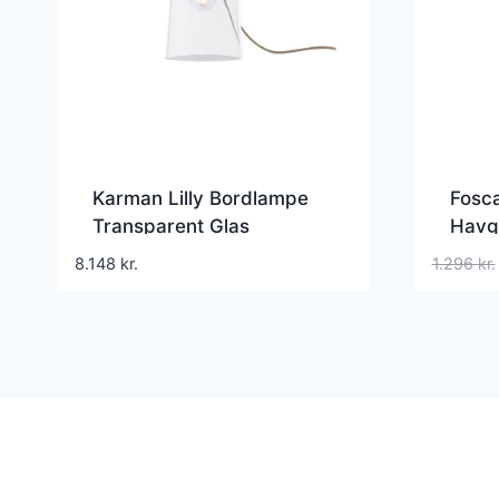
Karman Lilly Bordlampe
Fosca
Transparent Glas
Havg
8.148
kr.
1.296
kr.