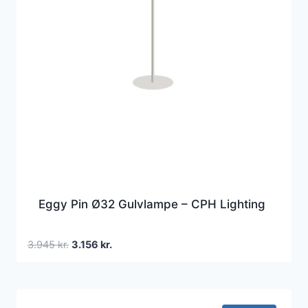
Eggy Pin Ø32 Gulvlampe – CPH Lighting
Den
Den
3.945
kr.
3.156
kr.
oprindelige
aktuelle
pris
pris
var:
er:
3.945 kr..
3.156 kr..