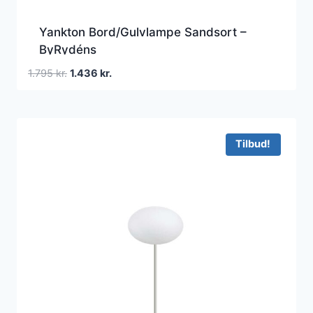
Yankton Bord/Gulvlampe Sandsort –
ByRydéns
Den
Den
1.795
kr.
1.436
kr.
oprindelige
aktuelle
pris
pris
var:
er:
1.795 kr..
1.436 kr..
Tilbud!