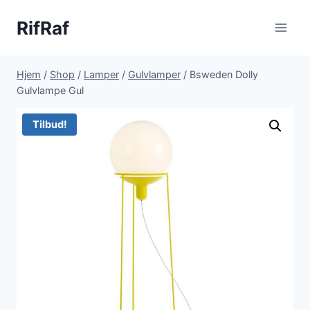
Fortsæt
RifRaf
til
indhold
Hjem
/
Shop
/
Lamper
/
Gulvlamper
/
Bsweden Dolly
Gulvlampe Gul
Tilbud!