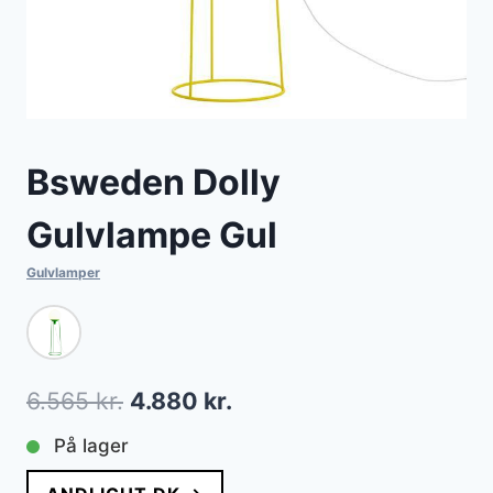
Bsweden Dolly
Gulvlampe Gul
Gulvlamper
Den
Den
6.565
kr.
4.880
kr.
oprindelige
aktuelle
På lager
pris
pris