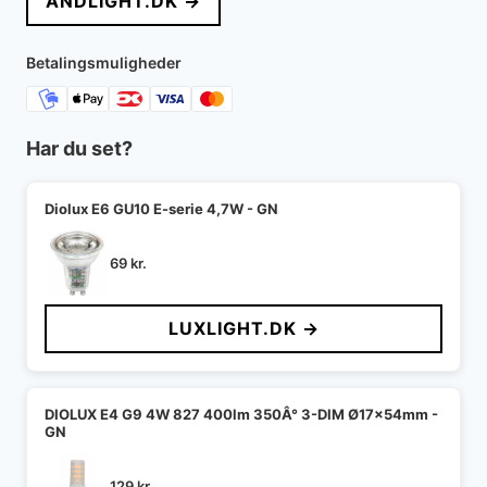
ANDLIGHT.DK →
var:
er:
6.565 kr..
4.880 kr..
Betalingsmuligheder
Har du set?
Diolux E6 GU10 E-serie 4,7W - GN
69
kr.
LUXLIGHT.DK →
DIOLUX E4 G9 4W 827 400lm 350Â° 3-DIM Ø17x54mm -
GN
129
kr.