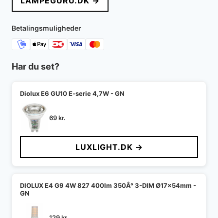
LAMPEGURU.DK →
Betalingsmuligheder
Har du set?
Diolux E6 GU10 E-serie 4,7W - GN
69
kr.
LUXLIGHT.DK →
DIOLUX E4 G9 4W 827 400lm 350Â° 3-DIM Ø17x54mm -
GN
129
kr.