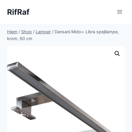
Fortsæt
RifRaf
til
indhold
Hjem
/
Shop
/
Lamper
/
Dansani Mido+ Libra spejllampe,
krom, 60 cm