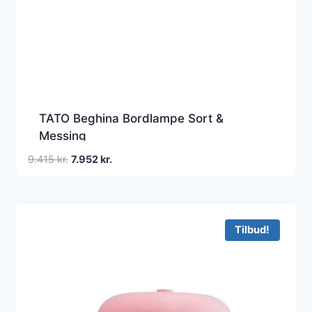
TATO Beghina Bordlampe Sort &
Messing
Den
Den
9.415
kr.
7.952
kr.
oprindelige
aktuelle
pris
pris
var:
er:
9.415 kr..
7.952 kr..
Tilbud!