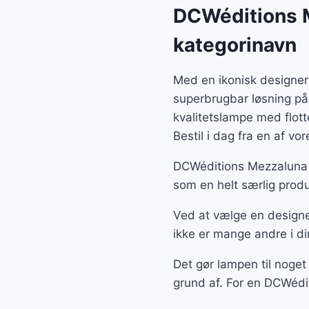
var:
DCWéditions 
1.26
kategorinavn
Med en ikonisk designer
superbrugbar løsning på
kvalitetslampe med flot
Bestil i dag fra en af v
DCWéditions Mezzaluna 
som en helt særlig produ
Ved at vælge en designe
ikke er mange andre i di
Det gør lampen til noget
grund af. For en DCWédi