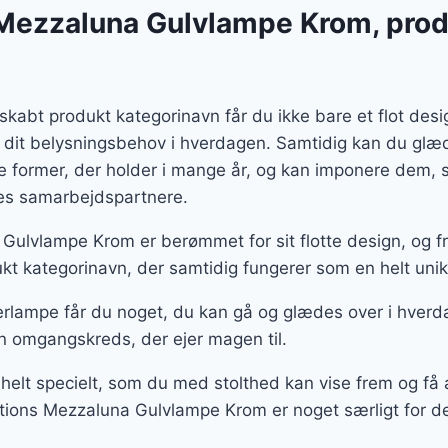
er:
Mezzaluna Gulvlampe Krom, prod
0 kr..
1.006 kr..
skabt produkt kategorinavn får du ikke bare et flot des
 dit belysningsbehov i hverdagen. Samtidig kan du glæd
te former, der holder i mange år, og kan imponere dem
ores samarbejdspartnere.
Gulvlampe Krom er berømmet for sit flotte design, og 
kt kategorinavn, der samtidig fungerer som en helt unik
rlampe får du noget, du kan gå og glædes over i hverd
n omgangskreds, der ejer magen til.
 helt specielt, som du med stolthed kan vise frem og f
tions Mezzaluna Gulvlampe Krom er noget særligt for de