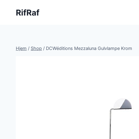
Fortsæt
RifRaf
til
indhold
Hjem
/
Shop
/
DCWéditions Mezzaluna Gulvlampe Krom