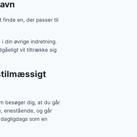
navn
finde en, der passer til
i din øvrige indretning.
eligt vil tiltrække sig
stilmæssigt
 besøger dig, at du går
e, enestående, og går
å dagligdags som en