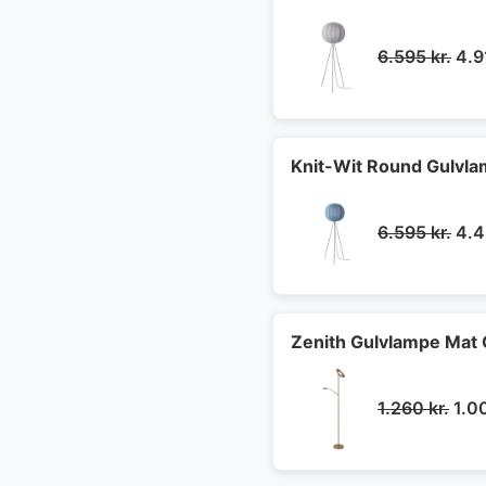
De
6.595
kr.
4.
opr
pris
var:
6.5
Knit-Wit Round Gulvla
De
6.595
kr.
4.
opr
pris
var:
6.5
Zenith Gulvlampe Mat
Den
1.260
kr.
1.0
opr
pris