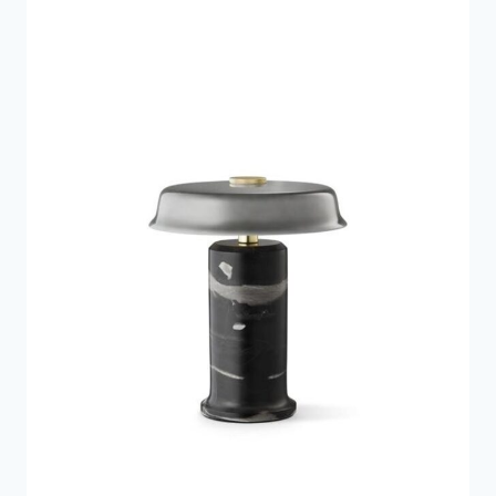
798 kr..
580 kr..