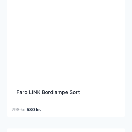
Faro LINK Bordlampe Sort
Den
Den
798
kr.
580
kr.
oprindelige
aktuelle
pris
pris
var:
er: