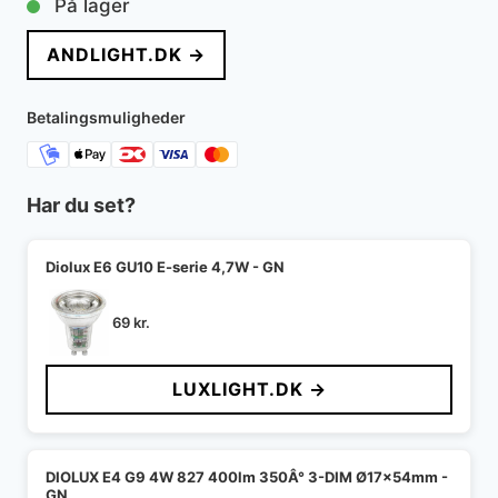
På lager
ANDLIGHT.DK →
Betalingsmuligheder
Har du set?
Diolux E6 GU10 E-serie 4,7W - GN
69
kr.
LUXLIGHT.DK →
DIOLUX E4 G9 4W 827 400lm 350Â° 3-DIM Ø17x54mm -
GN