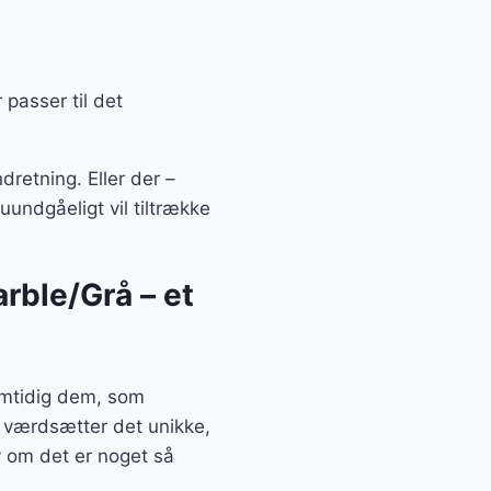
passer til det
dretning. Eller der –
undgåeligt vil tiltrække
rble/Grå – et
amtidig dem, som
g værdsætter det unikke,
 om det er noget så