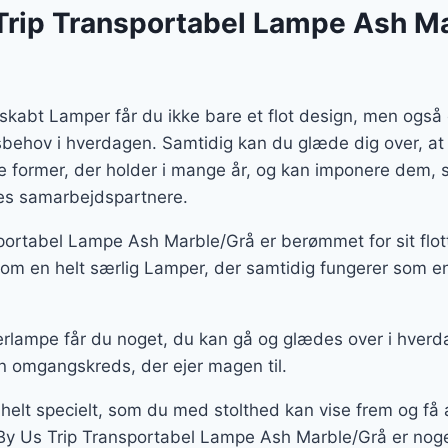
Trip Transportabel Lampe Ash Ma
skabt Lamper får du ikke bare et flot design, men ogs
gsbehov i hverdagen. Samtidig kan du glæde dig over, at
te former, der holder i mange år, og kan imponere dem
ores samarbejdspartnere.
portabel Lampe Ash Marble/Grå er berømmet for sit flot
m en helt særlig Lamper, der samtidig fungerer som en
rlampe får du noget, du kan gå og glædes over i hverd
n omgangskreds, der ejer magen til.
 helt specielt, som du med stolthed kan vise frem og f
By Us Trip Transportabel Lampe Ash Marble/Grå er noget 