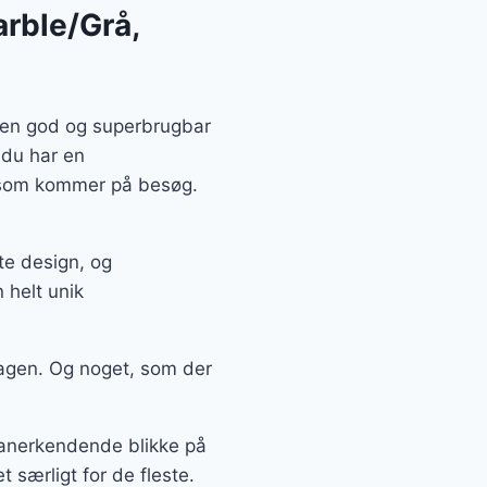
rble/Grå,
å en god og superbrugbar
 du har en
, som kommer på besøg.
te design, og
 helt unik
agen. Og noget, som der
å anerkendende blikke på
særligt for de fleste.