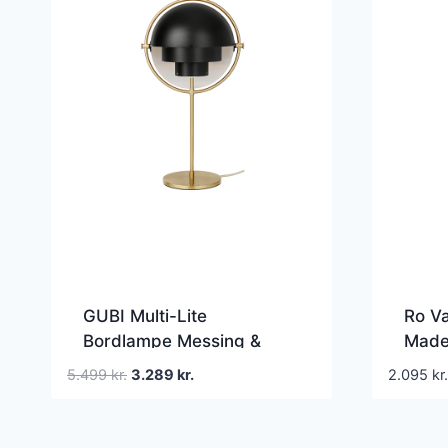
GUBI Multi-Lite
Ro V
Bordlampe Messing &
Made
Sort
Den
Den
5.499
kr.
3.289
kr.
2.095
kr.
oprindelige
aktuelle
pris
pris
var:
er: