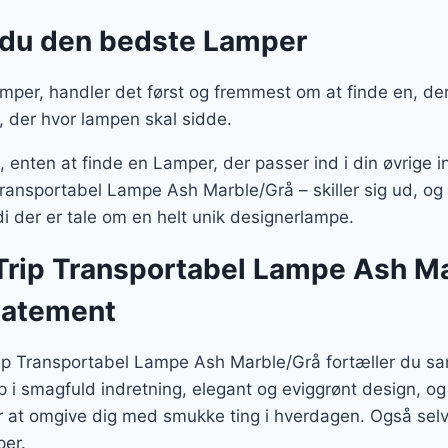
 du den bedste Lamper
per, handler det først og fremmest om at finde en, der 
, der hvor lampen skal sidde.
enten at finde en Lamper, der passer ind i din øvrige in
ansportabel Lampe Ash Marble/Grå – skiller sig ud, og u
 der er tale om en helt unik designerlampe.
Trip Transportabel Lampe Ash Ma
tatement
ip Transportabel Lampe Ash Marble/Grå fortæller du s
p i smagfuld indretning, elegant og eviggrønt design, o
r at omgive dig med smukke ting i hverdagen. Også selv
er.