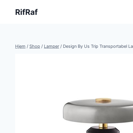
Fortsæt
RifRaf
til
indhold
Hjem
/
Shop
/
Lamper
/
Design By Us Trip Transportabel 