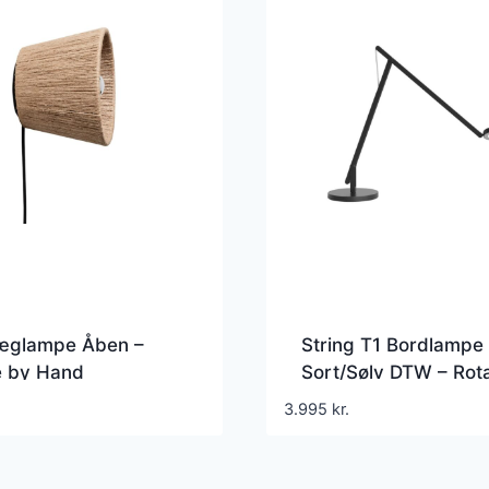
æglampe Åben –
String T1 Bordlampe
 by Hand
Sort/Sølv DTW – Rota
3.995
kr.