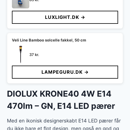
LUXLIGHT.DK →
Veli Line Bamboo solcelle fakkel, 50 cm
37
kr.
LAMPEGURU.DK →
DIOLUX KRONE40 4W E14
470lm – GN, E14 LED pærer
Med en ikonisk designerskabt E14 LED pærer får
du ikke bare et flot design, men også en god og