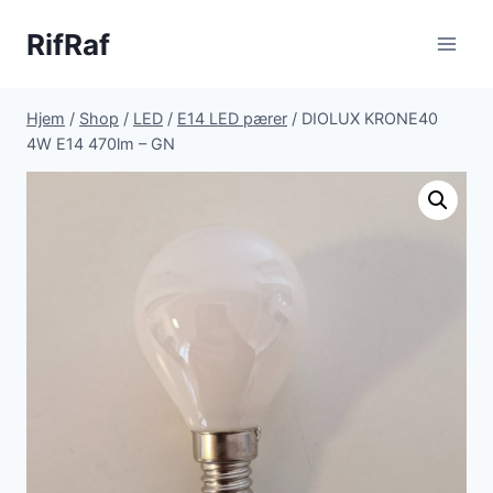
Fortsæt
RifRaf
til
indhold
Hjem
/
Shop
/
LED
/
E14 LED pærer
/
DIOLUX KRONE40
4W E14 470lm – GN