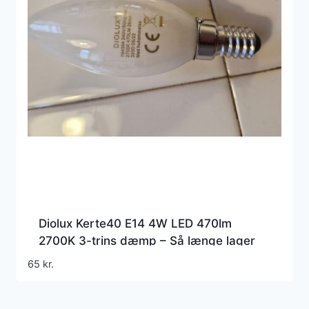
Diolux Kerte40 E14 4W LED 470lm
2700K 3-trins dæmp – Så længe lager
haves – GN
65
kr.