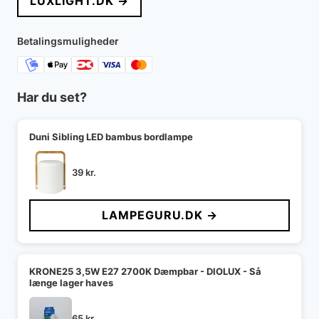
LUXLIGHT.DK →
Betalingsmuligheder
Har du set?
Duni Sibling LED bambus bordlampe
39
kr.
LAMPEGURU.DK →
KRONE25 3,5W E27 2700K Dæmpbar - DIOLUX - Så
længe lager haves
65
kr.