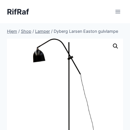
Fortsæt
RifRaf
til
indhold
Hjem
/
Shop
/
Lamper
/
Dyberg Larsen Easton gulvlampe