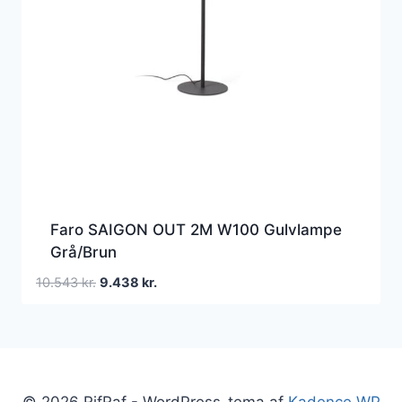
Faro SAIGON OUT 2M W100 Gulvlampe
Grå/Brun
Den
Den
10.543
kr.
9.438
kr.
oprindelige
aktuelle
pris
pris
var:
er:
10.543 kr..
9.438 kr..