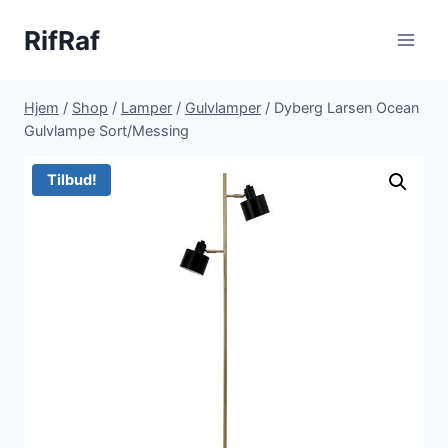
Fortsæt
RifRaf
til
indhold
Hjem
/
Shop
/
Lamper
/
Gulvlamper
/
Dyberg Larsen Ocean
Gulvlampe Sort/Messing
Tilbud!