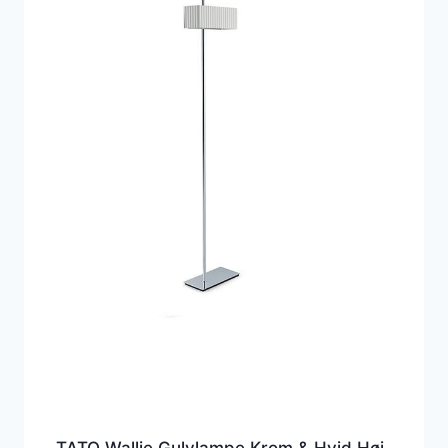
TATO Wallie Gulvlampe Krom & Hvid Høj