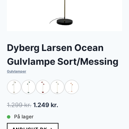
Dyberg Larsen Ocean
Gulvlampe Sort/Messing
Gulvlamper
Den
Den
1.299
kr.
1.249
kr.
oprindelige
aktuelle
På lager
pris
pris