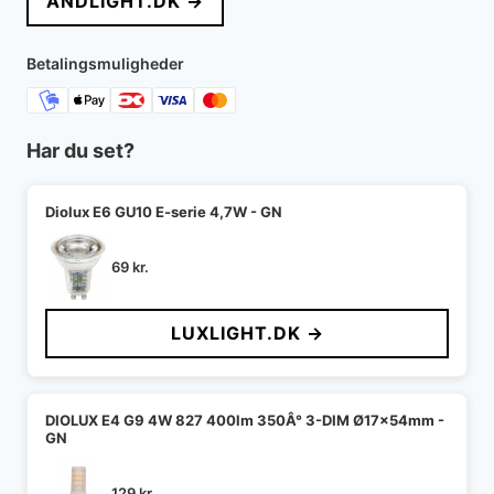
ANDLIGHT.DK →
var:
er:
1.299 kr..
1.249 kr..
Betalingsmuligheder
Har du set?
Diolux E6 GU10 E-serie 4,7W - GN
69
kr.
LUXLIGHT.DK →
DIOLUX E4 G9 4W 827 400lm 350Â° 3-DIM Ø17x54mm -
GN
129
kr.