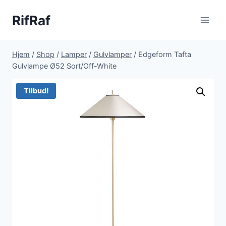
Fortsæt
RifRaf
til
indhold
Hjem
/
Shop
/
Lamper
/
Gulvlamper
/
Edgeform Tafta
Gulvlampe Ø52 Sort/Off-White
Tilbud!