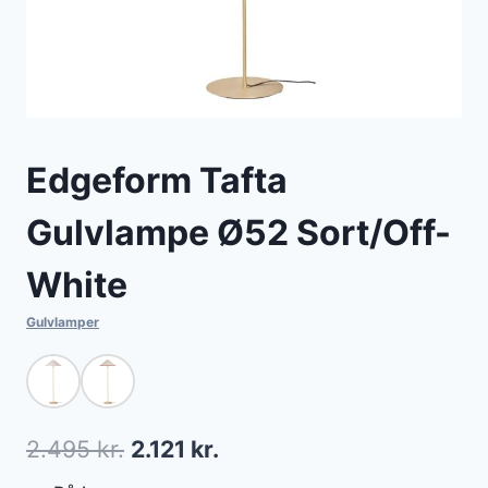
Edgeform Tafta
Gulvlampe Ø52 Sort/Off-
White
Gulvlamper
Den
Den
2.495
kr.
2.121
kr.
oprindelige
aktuelle