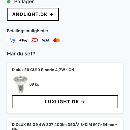
På lager
pris
pris
ANDLIGHT.DK →
var:
er:
2.495 kr..
2.121 kr..
Betalingsmuligheder
Har du set?
Diolux E6 GU10 E-serie 4,7W - GN
69
kr.
LUXLIGHT.DK →
DIOLUX E4 G9 4W 827 400lm 350Â° 3-DIM Ø17x54mm -
GN