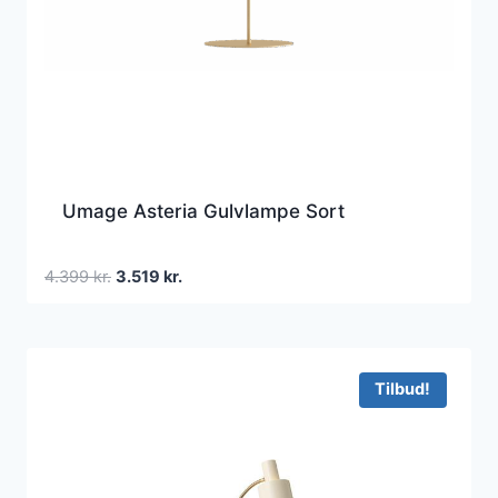
Umage Asteria Gulvlampe Sort
Den
Den
4.399
kr.
3.519
kr.
oprindelige
aktuelle
pris
pris
var:
er:
4.399 kr..
3.519 kr..
Tilbud!