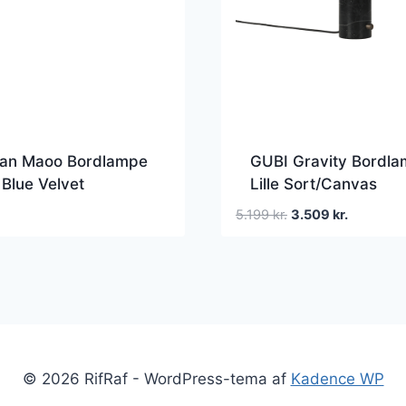
an Maoo Bordlampe
GUBI Gravity Bordl
 Blue Velvet
Lille Sort/Canvas
Den
Den
5.199
kr.
3.509
kr.
oprindelige
aktuelle
pris
pris
var:
er:
5.199 kr..
3.509 kr..
© 2026 RifRaf - WordPress-tema af
Kadence WP