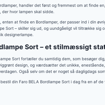
dlamper, handler det først og fremmest om at finde en, 
, der hvor lampen skal sidde.
enten at finde en Bordlamper, der passer ind i din øvrig
Sort – skiller sig ud, og uundgåeligt vil tiltrække si
nik designerlampe.
dlampe Sort – et stilmæssigt st
mpe Sort fortæller du samtidig dem, som besøger dig, 
viggrønt design, og værdsætter det unikke, enestående,
verdagen. Også selv om det er noget så dagligdags so
 bestil din Faro BELA Bordlampe Sort i dag fra en af d