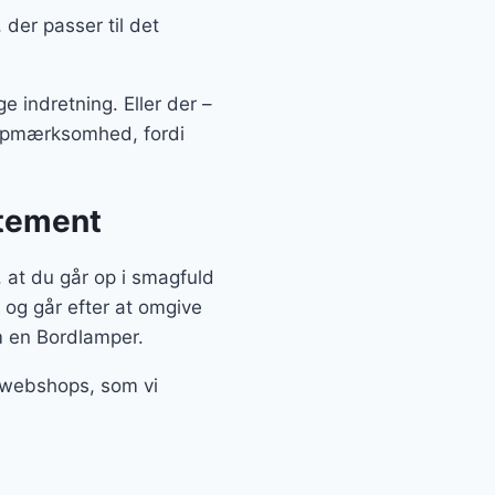
der passer til det
e indretning. Eller der –
g opmærksomhed, fordi
atement
at du går op i smagfuld
 og går efter at omgive
m en Bordlamper.
e webshops, som vi