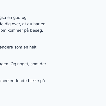
også en god og
e dig over, at du har en
, som kommer på besøg.
kendere som en helt
agen. Og noget, som der
å anerkendende blikke på