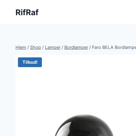
Fortsæt
RifRaf
til
indhold
Hjem
/
Shop
/
Lamper
/
Bordlamper
/
Faro BELA Bordlampe
Tilbud!