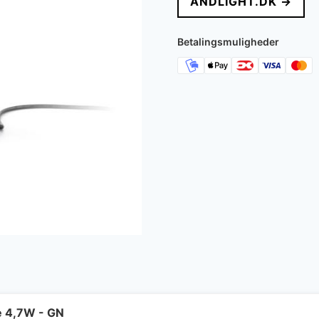
ANDLIGHT.DK →
var:
er:
807 kr..
712 kr
Betalingsmuligheder
e 4,7W - GN