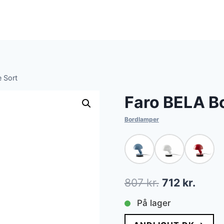
 Sort
Faro BELA B
Bordlamper
Den
Den
807
kr.
712
kr.
oprindelige
aktue
På lager
pris
pris