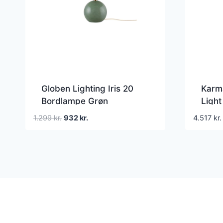
Globen Lighting Iris 20
Karm
Bordlampe Grøn
Light
Den
Den
1.299
kr.
932
kr.
4.517
kr.
oprindelige
aktuelle
pris
pris
var:
er:
1.299 kr..
932 kr..