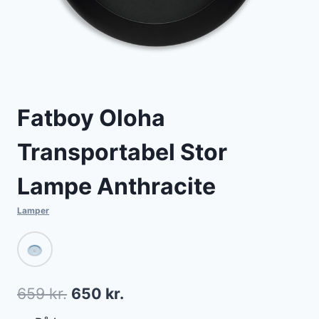
Fatboy Oloha
Transportabel Stor
Lampe Anthracite
Lamper
Den
Den
659
kr.
650
kr.
oprindelige
aktuelle