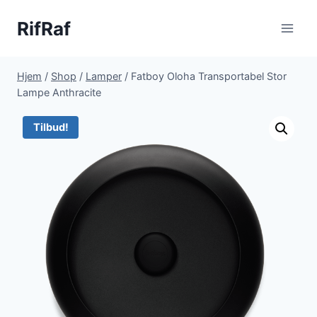
Fortsæt
RifRaf
til
indhold
Hjem
/
Shop
/
Lamper
/
Fatboy Oloha Transportabel Stor
Lampe Anthracite
Tilbud!