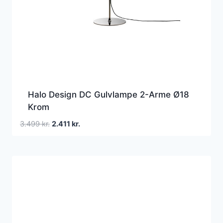
Halo Design DC Gulvlampe 2-Arme Ø18
Krom
Den
Den
3.499
kr.
2.411
kr.
oprindelige
aktuelle
pris
pris
var:
er:
3.499 kr..
2.411 kr..