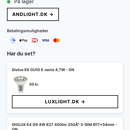
På lager
pris
pris
ANDLIGHT.DK →
var:
er:
659 kr..
650 kr..
Betalingsmuligheder
Har du set?
Diolux E6 GU10 E-serie 4,7W - GN
69
kr.
LUXLIGHT.DK →
DIOLUX E4 G9 4W 827 400lm 350Â° 3-DIM Ø17x54mm -
GN