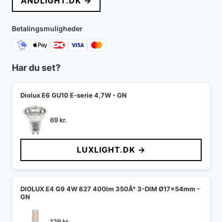
ANDLIGHT.DK →
Betalingsmuligheder
Har du set?
Diolux E6 GU10 E-serie 4,7W - GN
69
kr.
LUXLIGHT.DK →
DIOLUX E4 G9 4W 827 400lm 350Â° 3-DIM Ø17x54mm -
GN
129
kr.