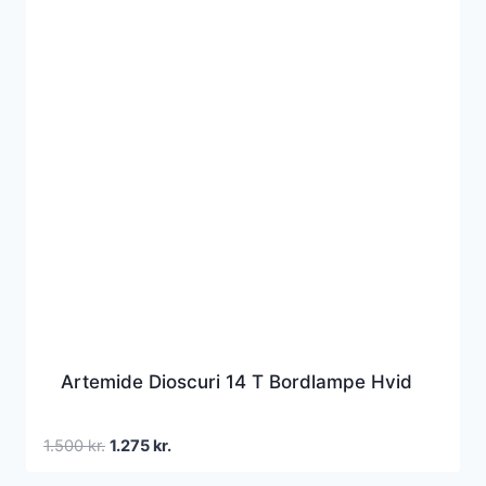
Artemide Dioscuri 14 T Bordlampe Hvid
Den
Den
1.500
kr.
1.275
kr.
oprindelige
aktuelle