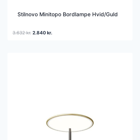
Stilnovo Minitopo Bordlampe Hvid/Guld
Den
Den
3.632
kr.
2.840
kr.
oprindelige
aktuelle
pris
pris
var:
er:
3.632 kr..
2.840 kr..