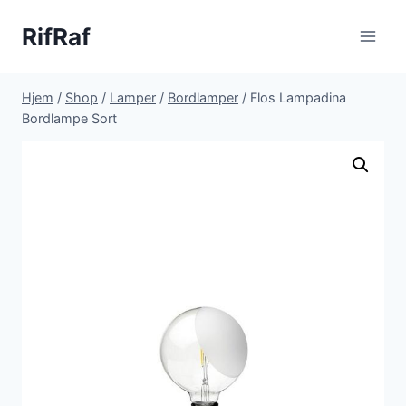
Fortsæt
RifRaf
til
indhold
Hjem
/
Shop
/
Lamper
/
Bordlamper
/
Flos Lampadina
Bordlampe Sort