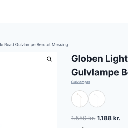
le Read Gulvlampe Børstet Messing
Globen Ligh
Gulvlampe B
Gulvlamper
Den
De
1.559
kr.
1.188
kr.
oprindelig
ak