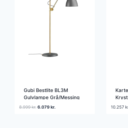
Gubi Bestlite BL3M
Karte
Gulvlampe Grå/Messing
Kryst
Den
Den
8.999
kr.
6.079
kr.
10.257
k
oprindelige
aktuelle
pris
pris
var:
er: