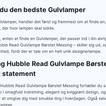
du den bedste Gulvlamper
vlamper, handler det først og fremmest om at finde en, 
, der hvor lampen skal sidde.
enten at finde en Gulvlamper, der passer ind i din øvrige
ble Read Gulvlampe Børstet Messing – skiller sig ud, og
hed, fordi der er tale om en helt unik designerlampe.
ng Hubble Read Gulvlampe Børst
t statement
 Hubble Read Gulvlampe Børstet Messing fortæller du 
p i smagfuld indretning, elegant og eviggrønt design, o
r at omgive dig med smukke ting i hverdagen. Også selv
lamper.