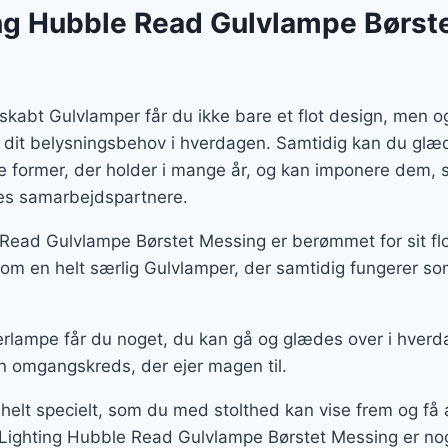
ng Hubble Read Gulvlampe Børst
skabt Gulvlamper får du ikke bare et flot design, men 
 dit belysningsbehov i hverdagen. Samtidig kan du glæd
te former, der holder i mange år, og kan imponere dem
ores samarbejdspartnere.
Read Gulvlampe Børstet Messing er berømmet for sit flo
m en helt særlig Gulvlamper, der samtidig fungerer som
rlampe får du noget, du kan gå og glædes over i hverd
n omgangskreds, der ejer magen til.
 helt specielt, som du med stolthed kan vise frem og f
Lighting Hubble Read Gulvlampe Børstet Messing er noge