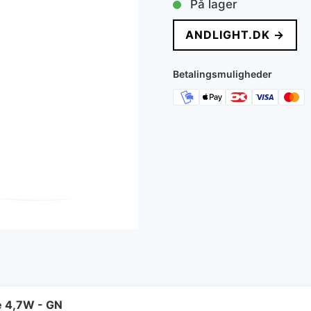
På lager
pris
pr
ANDLIGHT.DK →
var:
er:
1.559 kr..
1.1
Betalingsmuligheder
e 4,7W - GN