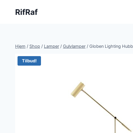
Fortsæt
RifRaf
til
indhold
Hjem
/
Shop
/
Lamper
/
Gulvlamper
/
Globen Lighting Hubb
Tilbud!