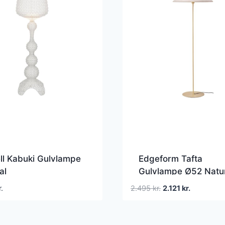
ll Kabuki Gulvlampe
Edgeform Tafta
al
Gulvlampe Ø52 Natu
Den
Den
r.
2.495
kr.
2.121
kr.
oprindelige
aktuelle
pris
pris
var:
er: