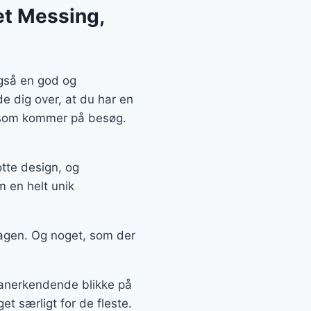
et Messing,
også en god og
e dig over, at du har en
, som kommer på besøg.
tte design, og
 en helt unik
agen. Og noget, som der
å anerkendende blikke på
t særligt for de fleste.