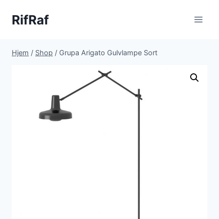
Fortsæt
RifRaf
til
indhold
Hjem
/
Shop
/
Grupa Arigato Gulvlampe Sort