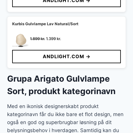
ANDLIGHT.COM →
var:
er:
5.090 kr..
4.176 kr..
Kurbis Gulvlampe Lav Natural/Sort
Den
Den
1.899
kr.
1.399
kr.
oprindelige
aktuelle
pris
pris
ANDLIGHT.COM →
var:
er:
1.899 kr..
1.399 kr..
Grupa Arigato Gulvlampe
Sort, produkt kategorinavn
Med en ikonisk designerskabt produkt
kategorinavn får du ikke bare et flot design, men
også en god og superbrugbar løsning på dit
belysningsbehov i hverdagen. Samtidig kan du