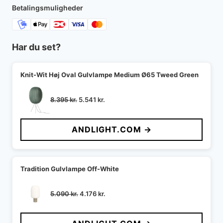
Betalingsmuligheder
Har du set?
Knit-Wit Høj Oval Gulvlampe Medium Ø65 Tweed Green
Den
Den
8.395
kr.
5.541
kr.
oprindelige
aktuelle
pris
pris
ANDLIGHT.COM →
var:
er:
8.395 kr..
5.541 kr..
Tradition Gulvlampe Off-White
Den
Den
5.090
kr.
4.176
kr.
oprindelige
aktuelle
pris
pris