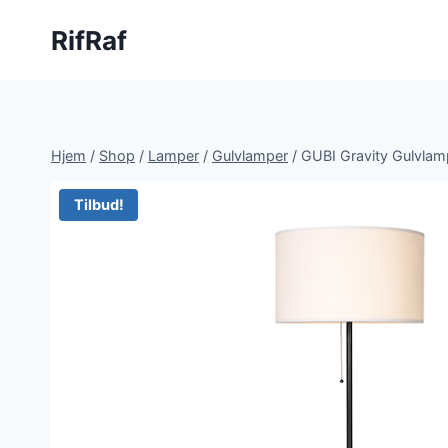
Fortsæt
RifRaf
til
indhold
Hjem
/
Shop
/
Lamper
/
Gulvlamper
/
GUBI Gravity Gulvlam
Tilbud!