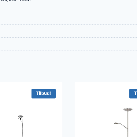
Tilbud!
T