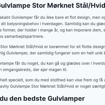
Gulvlampe Stor Mørknet Stål/Hvi
skabt Gulvlamper får du ikke bare et flot design, men 
 dit belysningsbehov i hverdagen. Samtidig kan du glæd
te former, der holder i mange år, og kan imponere dem
ores samarbejdspartnere.
Stor Mørknet Stål/Hvid er berømmet for sit flotte desi
ig Gulvlamper, der samtidig fungerer som en helt unik 
rlampe får du noget, du kan gå og glædes over i hverd
n omgangskreds, der ejer magen til.
 helt specielt, som du med stolthed kan vise frem og f
avity Gulvlampe Stor Mørknet Stål/Hvid er noget særligt 
du den bedste Gulvlamper