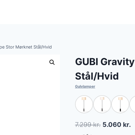
pe Stor Mørknet Stål/Hvid
GUBI Gravit
Stål/Hvid
Gulvlamper
Den
D
7.299
kr.
5.060
kr.
oprindelig
a