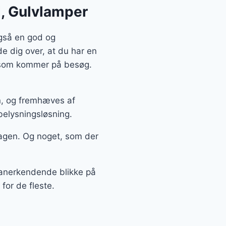
d, Gulvlamper
også en god og
e dig over, at du har en
, som kommer på besøg.
gn, og fremhæves af
belysningsløsning.
agen. Og noget, som der
å anerkendende blikke på
for de fleste.