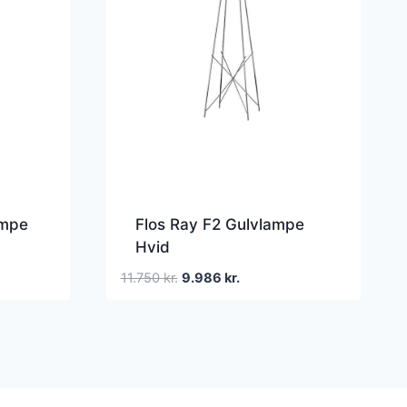
ampe
Flos Ray F2 Gulvlampe
Hvid
Den
Den
11.750
kr.
9.986
kr.
oprindelige
aktuelle
pris
pris
var:
er:
11.750 kr..
9.986 kr..