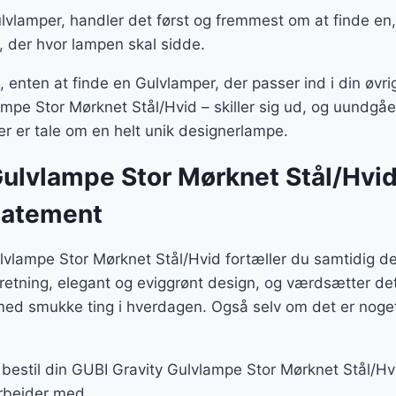
vlamper, handler det først og fremmest om at finde en, 
, der hvor lampen skal sidde.
enten at finde en Gulvlamper, der passer ind i din øvrige
pe Stor Mørknet Stål/Hvid – skiller sig ud, og uundgåelig
 er tale om en helt unik designerlampe.
ulvlampe Stor Mørknet Stål/Hvid
tatement
vlampe Stor Mørknet Stål/Hvid fortæller du samtidig d
dretning, elegant og eviggrønt design, og værdsætter de
 med smukke ting i hverdagen. Også selv om det er nog
bestil din GUBI Gravity Gulvlampe Stor Mørknet Stål/Hvi
rbejder med.