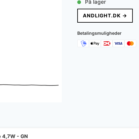
På lager
pris
p
ANDLIGHT.DK →
var:
e
7.299 kr..
5
Betalingsmuligheder
e 4,7W - GN