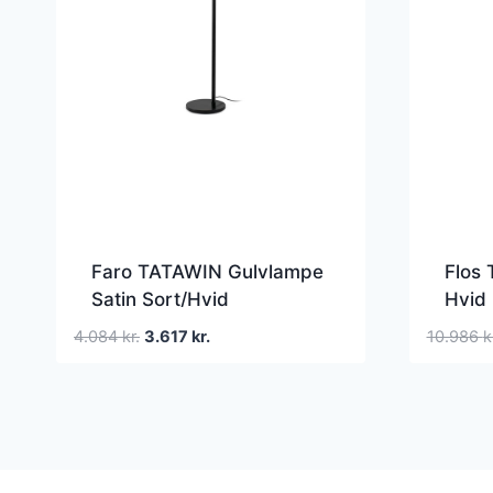
Faro TATAWIN Gulvlampe
Flos 
Satin Sort/Hvid
Hvid
Den
Den
4.084
kr.
3.617
kr.
10.986
k
oprindelige
aktuelle
pris
pris
var:
er:
4.084 kr..
3.617 kr..