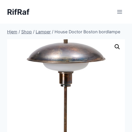
Fortsæt
RifRaf
til
indhold
Hjem
/
Shop
/
Lamper
/
House Doctor Boston bordlampe