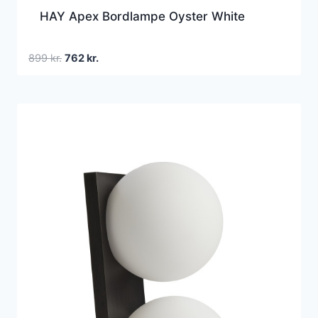
HAY Apex Bordlampe Oyster White
Den
Den
899
kr.
762
kr.
oprindelige
aktuelle
pris
pris
var:
er:
899 kr..
762 kr..