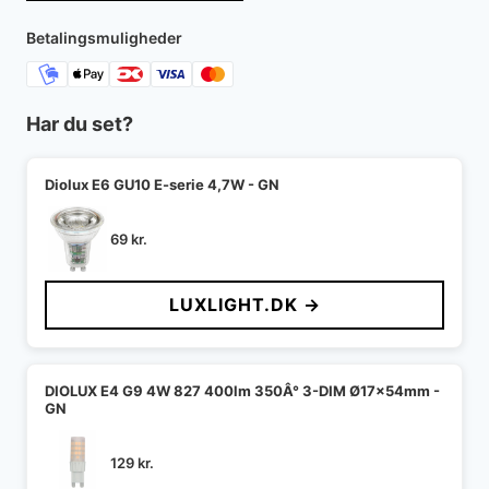
Betalingsmuligheder
Har du set?
Diolux E6 GU10 E-serie 4,7W - GN
69
kr.
LUXLIGHT.DK →
DIOLUX E4 G9 4W 827 400lm 350Â° 3-DIM Ø17x54mm -
GN
129
kr.