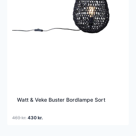
Watt & Veke Buster Bordlampe Sort
Den
Den
469
kr.
430
kr.
oprindelige
aktuelle
pris
pris