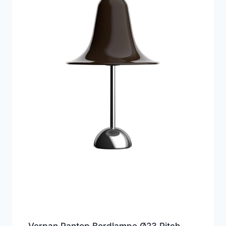
Verpan Pantop Bordlampe Ø23 Pitch