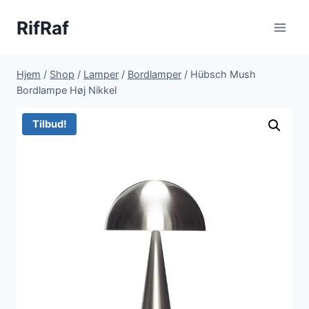
Fortsæt
RifRaf
til
indhold
Hjem
/
Shop
/
Lamper
/
Bordlamper
/
Hübsch Mush
Bordlampe Høj Nikkel
Tilbud!