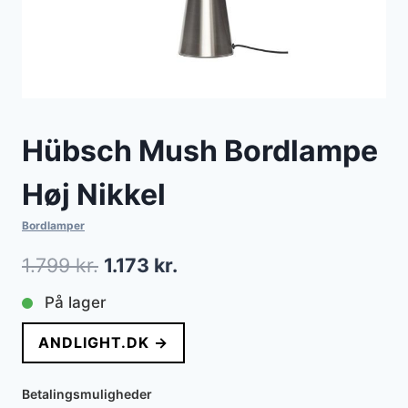
Hübsch Mush Bordlampe
Høj Nikkel
Bordlamper
Den
Den
1.799
kr.
1.173
kr.
oprindelige
aktuelle
På lager
pris
pris
ANDLIGHT.DK →
var:
er:
1.799 kr..
1.173 kr..
Betalingsmuligheder