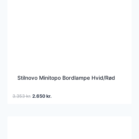
Stilnovo Minitopo Bordlampe Hvid/Rød
Den
Den
3.353
kr.
2.650
kr.
oprindelige
aktuelle
pris
pris
var:
er:
3.353 kr..
2.650 kr..