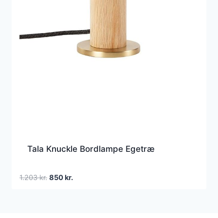
Tala Knuckle Bordlampe Egetræ
Den
Den
1.203
kr.
850
kr.
oprindelige
aktuelle
pris
pris
var:
er: