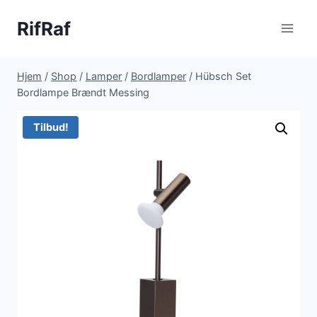
Fortsæt
RifRaf
til
indhold
Hjem
/
Shop
/
Lamper
/
Bordlamper
/
Hübsch Set
Bordlampe Brændt Messing
Tilbud!