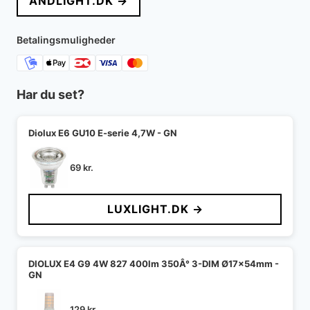
ANDLIGHT.DK →
var:
er:
969 kr..
727 kr..
Betalingsmuligheder
Har du set?
Diolux E6 GU10 E-serie 4,7W - GN
69
kr.
LUXLIGHT.DK →
DIOLUX E4 G9 4W 827 400lm 350Â° 3-DIM Ø17x54mm -
GN
129
kr.