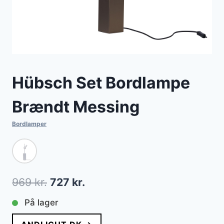
Hübsch Set Bordlampe
Brændt Messing
Bordlamper
Den
Den
969
kr.
727
kr.
oprindelige
aktuelle
På lager
pris
pris