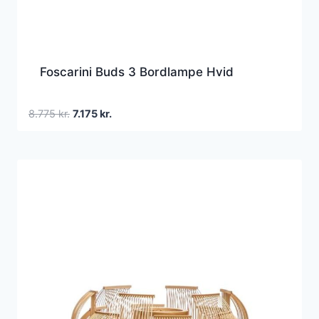
Foscarini Buds 3 Bordlampe Hvid
Den
Den
8.775
kr.
7.175
kr.
oprindelige
aktuelle
pris
pris
var:
er:
8.775 kr..
7.175 kr..