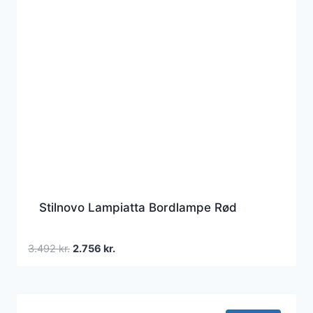
Stilnovo Lampiatta Bordlampe Rød
Den
Den
3.492
kr.
2.756
kr.
oprindelige
aktuelle
pris
pris
var:
er:
3.492 kr..
2.756 kr..