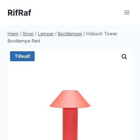
Fortsæt
RifRaf
til
indhold
Hjem
/
Shop
/
Lamper
/
Bordlamper
/
Hübsch Tower
Bordlampe Rød
Tilbud!