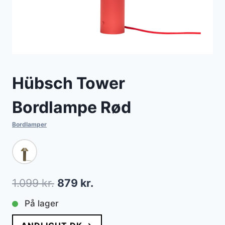
Hübsch Tower
Bordlampe Rød
Bordlamper
Den
Den
1.099
kr.
879
kr.
oprindelige
aktuelle
På lager
pris
pris