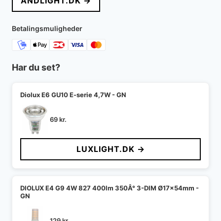
ANDLIGHT.DK →
var:
er:
1.099 kr..
879 kr..
Betalingsmuligheder
Har du set?
Diolux E6 GU10 E-serie 4,7W - GN
69
kr.
LUXLIGHT.DK →
DIOLUX E4 G9 4W 827 400lm 350Â° 3-DIM Ø17x54mm -
GN
129
kr.