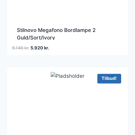
Stilnovo Megafono Bordlampe 2
Guld/Sort/Ivory
Den
Den
6.146
kr.
5.920
kr.
oprindelige
aktuelle
pris
pris
var:
er:
6.146 kr..
5.920 kr..
Tilbud!