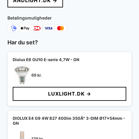
ANDLIGHT.DK →
Betalingsmuligheder
Har du set?
Diolux E6 GU10 E-serie 4,7W - GN
69
kr.
LUXLIGHT.DK →
DIOLUX E4 G9 4W 827 400lm 350Â° 3-DIM Ø17x54mm -
GN
129
kr.