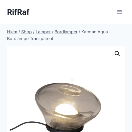
Fortsæt
RifRaf
til
indhold
Hjem
/
Shop
/
Lamper
/
Bordlamper
/
Karman Agua
Bordlampe Transparent