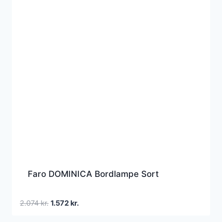
Faro DOMINICA Bordlampe Sort
Den
Den
2.074
kr.
1.572
kr.
oprindelige
aktuelle