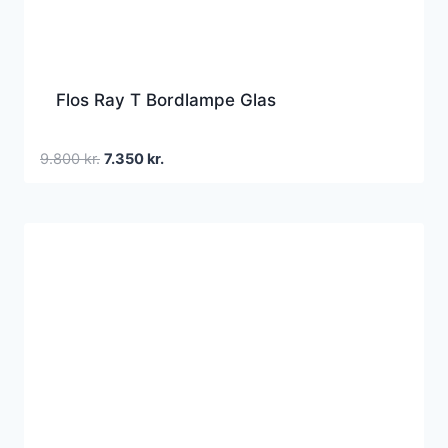
Flos Ray T Bordlampe Glas
Den
Den
9.800
kr.
7.350
kr.
oprindelige
aktuelle
pris
pris
var:
er:
9.800 kr..
7.350 kr..