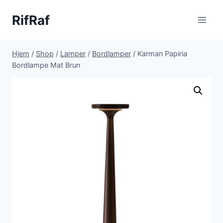
Fortsæt
RifRaf
til
indhold
Hjem
/
Shop
/
Lamper
/
Bordlamper
/
Karman Papiria
Bordlampe Mat Brun