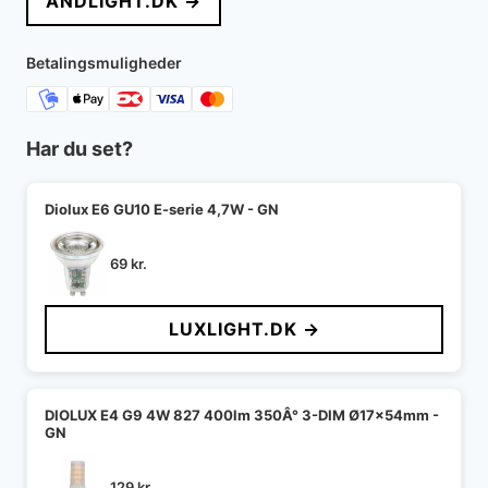
ANDLIGHT.DK →
Betalingsmuligheder
Har du set?
Diolux E6 GU10 E-serie 4,7W - GN
69
kr.
LUXLIGHT.DK →
DIOLUX E4 G9 4W 827 400lm 350Â° 3-DIM Ø17x54mm -
GN
129
kr.