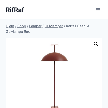
Fortsæt
RifRaf
til
indhold
Hjem
/
Shop
/
Lamper
/
Gulvlamper
/
Kartell Geen-A
Gulvlampe Rød