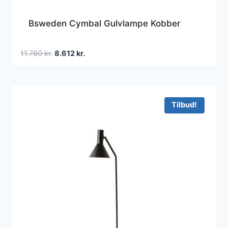
Bsweden Cymbal Gulvlampe Kobber
Den
Den
11.780
kr.
8.612
kr.
oprindelige
aktuelle
pris
pris
var:
er:
11.780 kr..
8.612 kr..
Tilbud!