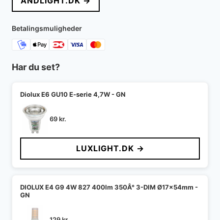
ANDLIGHT.DK →
Betalingsmuligheder
Har du set?
Diolux E6 GU10 E-serie 4,7W - GN
69
kr.
LUXLIGHT.DK →
DIOLUX E4 G9 4W 827 400lm 350Â° 3-DIM Ø17x54mm -
GN
129
kr.