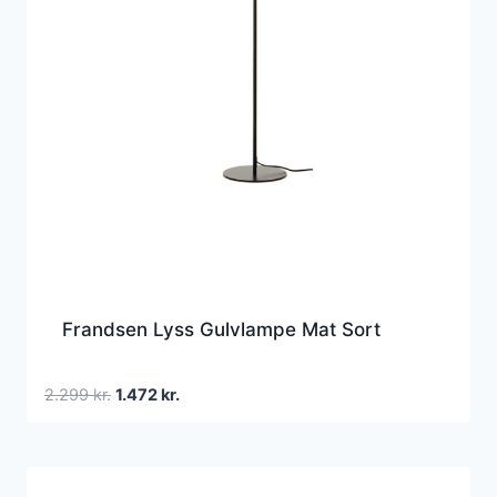
Frandsen Lyss Gulvlampe Mat Sort
Den
Den
2.299
kr.
1.472
kr.
oprindelige
aktuelle
pris
pris
var:
er:
2.299 kr..
1.472 kr..