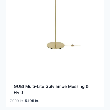
GUBI Multi-Lite Gulvlampe Messing &
Hvid
Den
Den
7.999
kr.
5.195
kr.
oprindelige
aktuelle