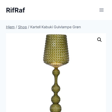
Fortsæt
RifRaf
til
indhold
Hjem
/
Shop
/
Kartell Kabuki Gulvlampe Grøn