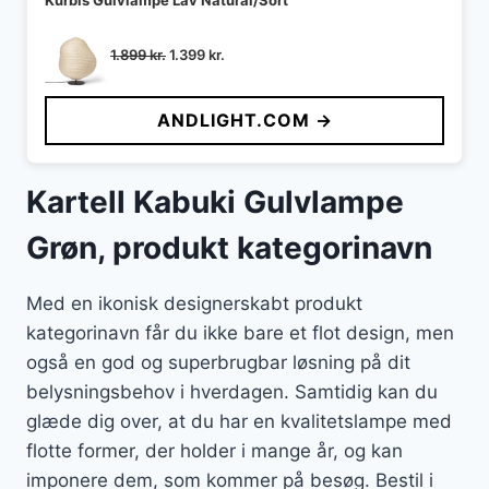
Kurbis Gulvlampe Lav Natural/Sort
Den
Den
1.899
kr.
1.399
kr.
oprindelige
aktuelle
pris
pris
ANDLIGHT.COM →
var:
er:
1.899 kr..
1.399 kr..
Kartell Kabuki Gulvlampe
Grøn, produkt kategorinavn
Med en ikonisk designerskabt produkt
kategorinavn får du ikke bare et flot design, men
også en god og superbrugbar løsning på dit
belysningsbehov i hverdagen. Samtidig kan du
glæde dig over, at du har en kvalitetslampe med
flotte former, der holder i mange år, og kan
imponere dem, som kommer på besøg. Bestil i