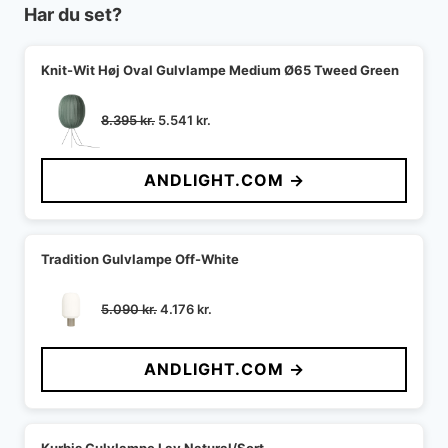
Har du set?
Knit-Wit Høj Oval Gulvlampe Medium Ø65 Tweed Green
Den
Den
8.395
kr.
5.541
kr.
oprindelige
aktuelle
pris
pris
ANDLIGHT.COM →
var:
er:
8.395 kr..
5.541 kr..
Tradition Gulvlampe Off-White
Den
Den
5.090
kr.
4.176
kr.
oprindelige
aktuelle
pris
pris
ANDLIGHT.COM →
var:
er:
5.090 kr..
4.176 kr..