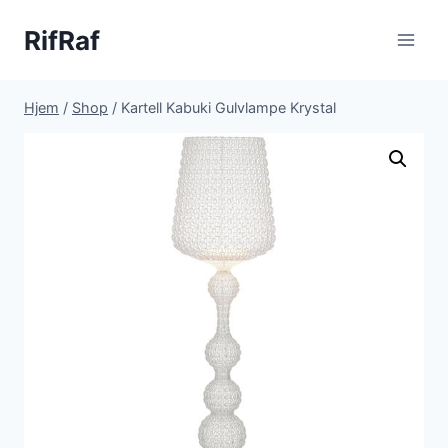
Fortsæt
RifRaf
til
indhold
Hjem
/
Shop
/
Kartell Kabuki Gulvlampe Krystal