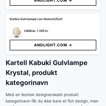
ANDLIGHT.COM →
var:
er:
5.090 kr..
4.176 kr..
Kurbis Gulvlampe Lav Natural/Sort
Den
Den
1.899
kr.
1.399
kr.
oprindelige
aktuelle
pris
pris
ANDLIGHT.COM →
var:
er:
1.899 kr..
1.399 kr..
Kartell Kabuki Gulvlampe
Krystal, produkt
kategorinavn
Med en ikonisk designerskabt produkt
kategorinavn får du ikke bare et flot design, men