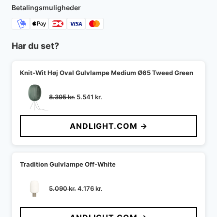
Betalingsmuligheder
Har du set?
Knit-Wit Høj Oval Gulvlampe Medium Ø65 Tweed Green
Den
Den
8.395
kr.
5.541
kr.
oprindelige
aktuelle
pris
pris
ANDLIGHT.COM →
var:
er:
8.395 kr..
5.541 kr..
Tradition Gulvlampe Off-White
Den
Den
5.090
kr.
4.176
kr.
oprindelige
aktuelle
pris
pris