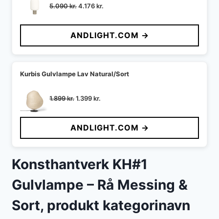
Den
Den
5.090
kr.
4.176
kr.
oprindelige
aktuelle
pris
pris
ANDLIGHT.COM →
var:
er:
5.090 kr..
4.176 kr..
Kurbis Gulvlampe Lav Natural/Sort
Den
Den
1.899
kr.
1.399
kr.
oprindelige
aktuelle
pris
pris
ANDLIGHT.COM →
var:
er:
1.899 kr..
1.399 kr..
Konsthantverk KH#1
Gulvlampe – Rå Messing &
Sort, produkt kategorinavn