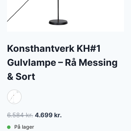
Konsthantverk KH#1
Gulvlampe – Rå Messing
& Sort
Den
Den
6.584
kr.
4.699
kr.
oprindelige
aktuelle
På lager