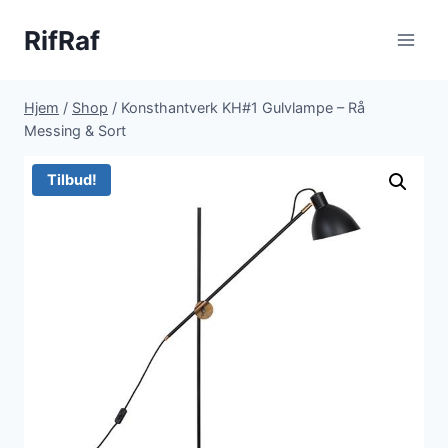
Fortsæt
RifRaf
til
indhold
Hjem
/
Shop
/
Konsthantverk KH#1 Gulvlampe – Rå
Messing & Sort
Tilbud!