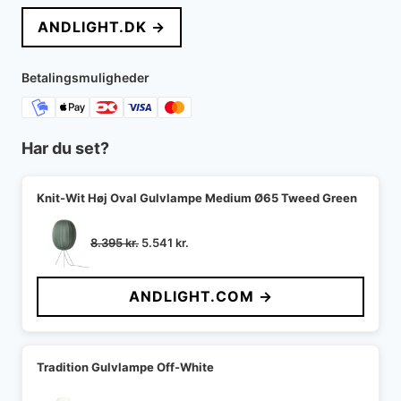
pris
pris
ANDLIGHT.DK →
var:
er:
6.584 kr..
4.699 kr..
Betalingsmuligheder
Har du set?
Knit-Wit Høj Oval Gulvlampe Medium Ø65 Tweed Green
Den
Den
8.395
kr.
5.541
kr.
oprindelige
aktuelle
pris
pris
ANDLIGHT.COM →
var:
er:
8.395 kr..
5.541 kr..
Tradition Gulvlampe Off-White