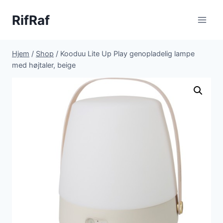
Fortsæt
RifRaf
til
indhold
Hjem
/
Shop
/
Kooduu Lite Up Play genopladelig lampe
med højtaler, beige