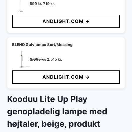
Den
Den
999
kr.
719
kr.
oprindelige
aktuelle
pris
pris
ANDLIGHT.COM →
var:
er:
999 kr..
719 kr..
BLEND Gulvlampe Sort/Messing
Den
Den
3.095
kr.
2.515
kr.
oprindelige
aktuelle
pris
pris
ANDLIGHT.COM →
var:
er:
3.095 kr..
2.515 kr..
Kooduu Lite Up Play
genopladelig lampe med
højtaler, beige, produkt