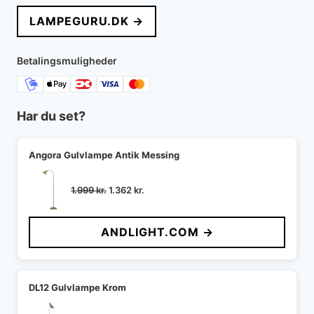
LAMPEGURU.DK →
Betalingsmuligheder
Har du set?
Angora Gulvlampe Antik Messing
Den
Den
1.999
kr.
1.362
kr.
oprindelige
aktuelle
pris
pris
ANDLIGHT.COM →
var:
er:
1.999 kr..
1.362 kr..
DL12 Gulvlampe Krom