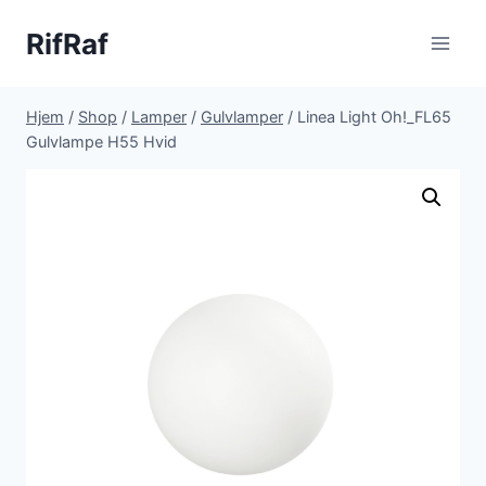
Fortsæt
RifRaf
til
indhold
Hjem
/
Shop
/
Lamper
/
Gulvlamper
/
Linea Light Oh!_FL65
Gulvlampe H55 Hvid