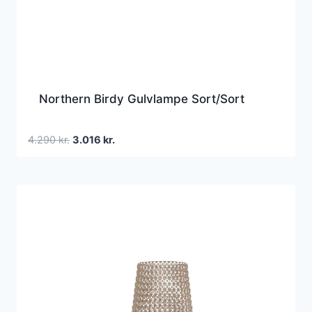
Northern Birdy Gulvlampe Sort/Sort
Den
Den
4.290
kr.
3.016
kr.
oprindelige
aktuelle
pris
pris
var:
er:
4.290 kr..
3.016 kr..