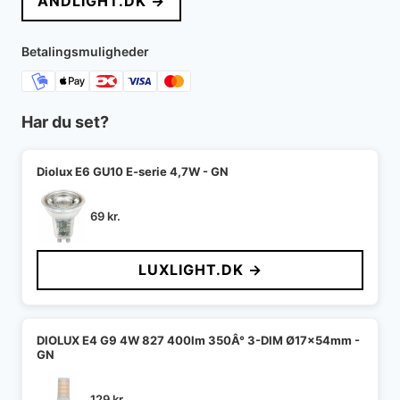
ANDLIGHT.DK →
Betalingsmuligheder
Har du set?
Diolux E6 GU10 E-serie 4,7W - GN
69
kr.
LUXLIGHT.DK →
DIOLUX E4 G9 4W 827 400lm 350Â° 3-DIM Ø17x54mm -
GN
129
kr.