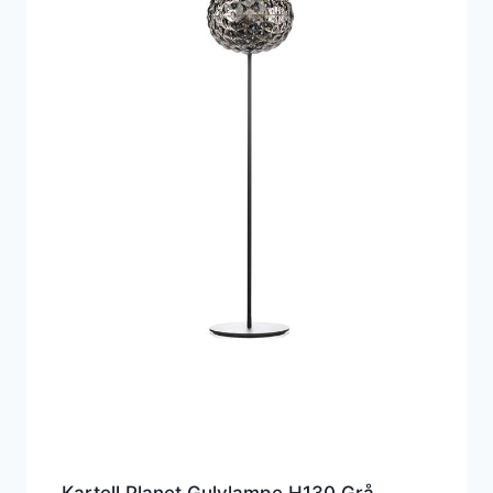
Kartell Planet Gulvlampe H130 Grå