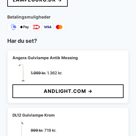
Betalingsmuligheder
Har du set?
Angora Gulvlampe Antik Messing
Den
Den
1.999
kr.
1.362
kr.
oprindelige
aktuelle
pris
pris
ANDLIGHT.COM →
var:
er:
1.999 kr..
1.362 kr..
DL12 Gulvlampe Krom
Den
Den
999
kr.
719
kr.