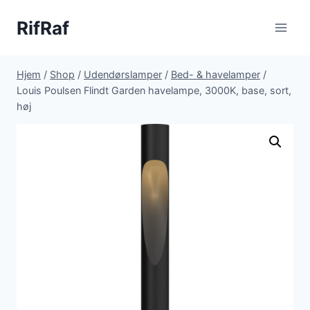
Fortsæt
RifRaf
til
indhold
Hjem
/
Shop
/
Udendørslamper
/
Bed- & havelamper
/
Louis Poulsen Flindt Garden havelampe, 3000K, base, sort,
høj