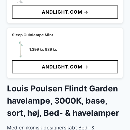
oprindelige
aktuelle
pris
pris
ANDLIGHT.COM →
var:
er:
999 kr..
719 kr..
Sleep Gulvlampe Mint
Den
Den
1.399
kr.
989
kr.
oprindelige
aktuelle
pris
pris
ANDLIGHT.COM →
var:
er:
1.399 kr..
989 kr..
Louis Poulsen Flindt Garden
havelampe, 3000K, base,
sort, høj, Bed- & havelamper
Med en ikonisk designerskabt Bed- &