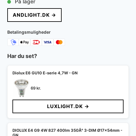
På lager
pris
pris
ANDLIGHT.DK →
var:
er:
5.795 kr..
3.940 kr..
Betalingsmuligheder
Har du set?
Diolux E6 GU10 E-serie 4,7W - GN
69
kr.
LUXLIGHT.DK →
DIOLUX E4 G9 4W 827 400lm 350Â° 3-DIM Ø17x54mm -
GN