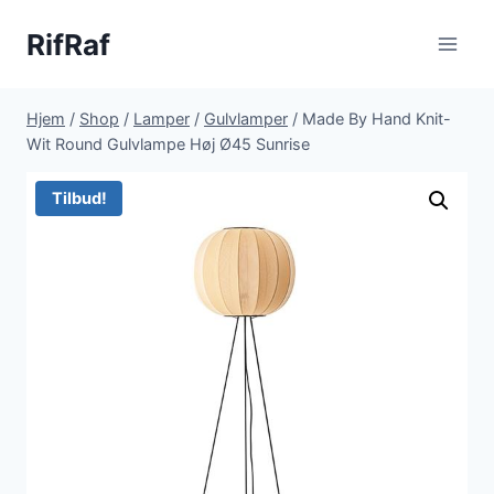
Fortsæt
RifRaf
til
indhold
Hjem
/
Shop
/
Lamper
/
Gulvlamper
/
Made By Hand Knit-
Wit Round Gulvlampe Høj Ø45 Sunrise
Tilbud!