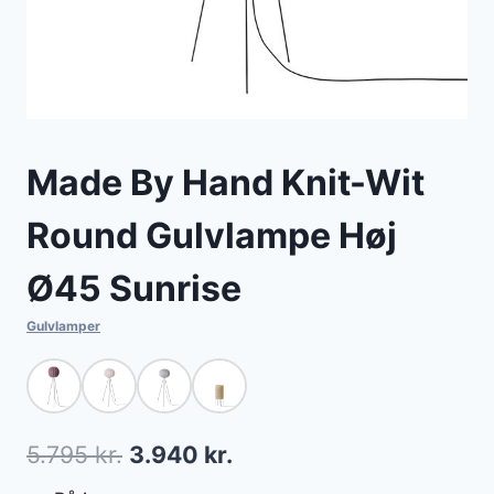
Made By Hand Knit-Wit
Round Gulvlampe Høj
Ø45 Sunrise
Gulvlamper
Den
Den
5.795
kr.
3.940
kr.
oprindelige
aktuelle