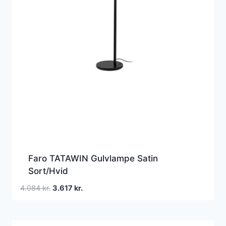
Faro TATAWIN Gulvlampe Satin
Sort/Hvid
Den
Den
4.084
kr.
3.617
kr.
oprindelige
aktuelle
pris
pris
var:
er: