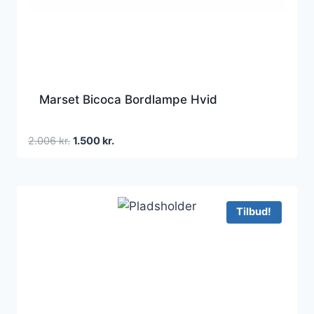
Marset Bicoca Bordlampe Hvid
Den
Den
2.006
kr.
1.500
kr.
oprindelige
aktuelle
pris
pris
var:
er:
2.006 kr..
1.500 kr..
Tilbud!