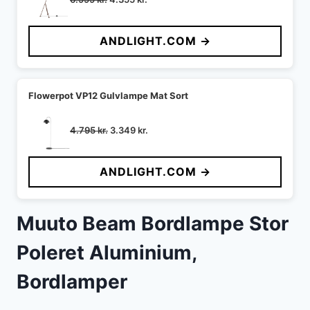
oprindelige
aktuelle
pris
pris
ANDLIGHT.COM →
var:
er:
6.999 kr..
4.355 kr..
Flowerpot VP12 Gulvlampe Mat Sort
Den
Den
4.795
kr.
3.349
kr.
oprindelige
aktuelle
pris
pris
ANDLIGHT.COM →
var:
er:
4.795 kr..
3.349 kr..
Muuto Beam Bordlampe Stor
Poleret Aluminium,
Bordlamper