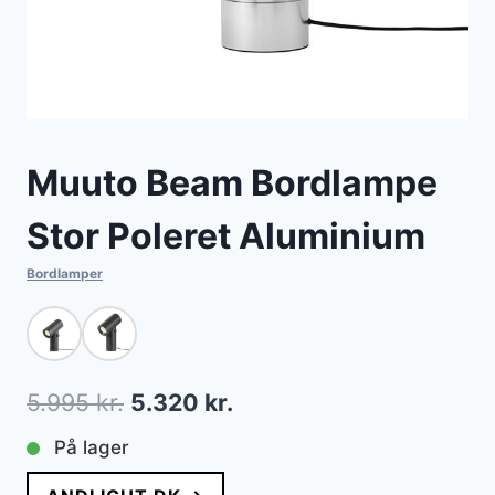
Muuto Beam Bordlampe
Stor Poleret Aluminium
Bordlamper
Den
Den
5.995
kr.
5.320
kr.
oprindelige
aktuelle
På lager
pris
pris