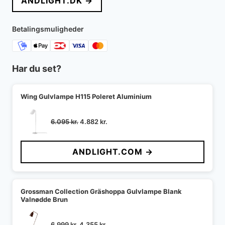
ANDLIGHT.DK →
var:
er:
5.995 kr..
5.320 kr..
Betalingsmuligheder
Har du set?
Wing Gulvlampe H115 Poleret Aluminium
Den
Den
6.095
kr.
4.882
kr.
oprindelige
aktuelle
pris
pris
ANDLIGHT.COM →
var:
er:
6.095 kr..
4.882 kr..
Grossman Collection Gräshoppa Gulvlampe Blank
Valnødde Brun
Den
Den
6.999
kr.
4.355
kr.