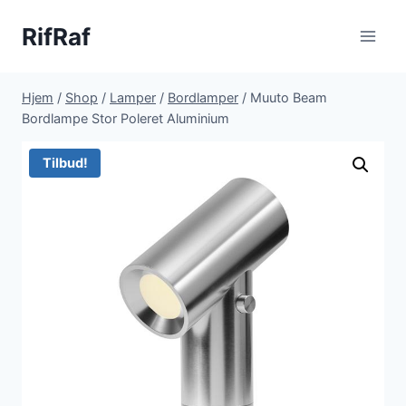
Fortsæt
RifRaf
til
indhold
Hjem
/
Shop
/
Lamper
/
Bordlamper
/
Muuto Beam
Bordlampe Stor Poleret Aluminium
Tilbud!