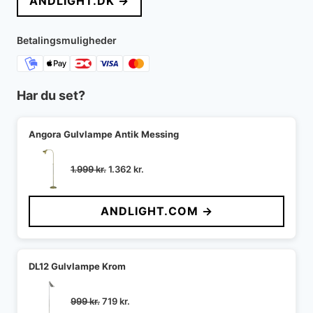
ANDLIGHT.DK →
var:
er:
1.295 kr..
1.160 kr..
Betalingsmuligheder
Har du set?
Angora Gulvlampe Antik Messing
Den
Den
1.999
kr.
1.362
kr.
oprindelige
aktuelle
pris
pris
ANDLIGHT.COM →
var:
er:
1.999 kr..
1.362 kr..
DL12 Gulvlampe Krom
Den
Den
999
kr.
719
kr.