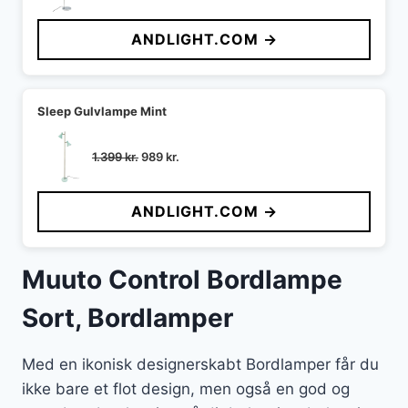
oprindelige
aktuelle
pris
pris
ANDLIGHT.COM →
var:
er:
999 kr..
719 kr..
Sleep Gulvlampe Mint
Den
Den
1.399
kr.
989
kr.
oprindelige
aktuelle
pris
pris
ANDLIGHT.COM →
var:
er:
1.399 kr..
989 kr..
Muuto Control Bordlampe
Sort, Bordlamper
Med en ikonisk designerskabt Bordlamper får du
ikke bare et flot design, men også en god og