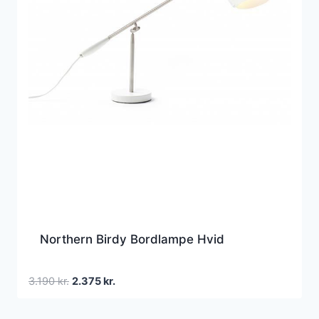
Northern Birdy Bordlampe Hvid
Den
Den
3.190
kr.
2.375
kr.
oprindelige
aktuelle
pris
pris