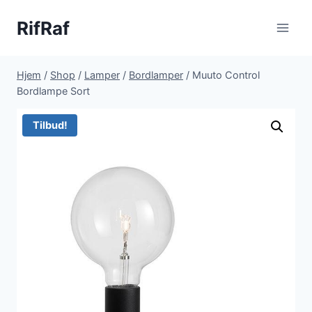
Fortsæt
RifRaf
til
indhold
Hjem
/
Shop
/
Lamper
/
Bordlamper
/
Muuto Control
Bordlampe Sort
Tilbud!