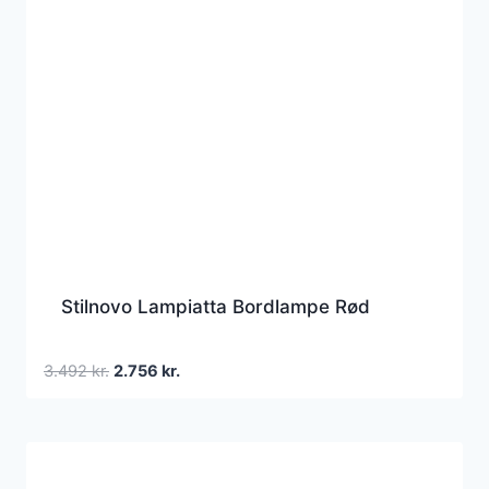
Stilnovo Lampiatta Bordlampe Rød
Den
Den
3.492
kr.
2.756
kr.
oprindelige
aktuelle
pris
pris
var:
er:
3.492 kr..
2.756 kr..