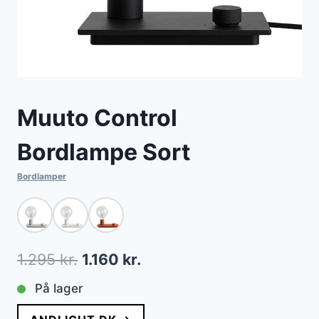
Muuto Control
Bordlampe Sort
Bordlamper
Den
Den
1.295
kr.
1.160
kr.
oprindelige
aktuelle
På lager
pris
pris