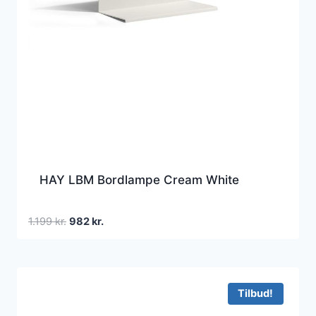
HAY LBM Bordlampe Cream White
Den
Den
1.199
kr.
982
kr.
oprindelige
aktuelle
pris
pris
var:
er:
1.199 kr..
982 kr..
Tilbud!