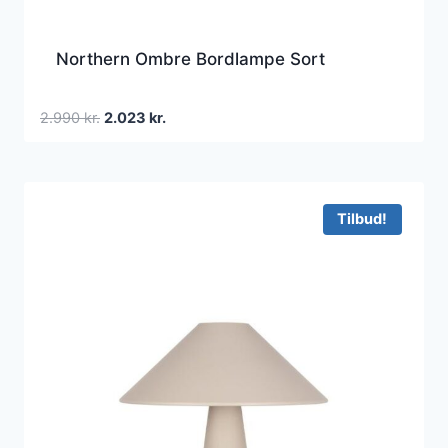
Northern Ombre Bordlampe Sort
Den
Den
2.990
kr.
2.023
kr.
oprindelige
aktuelle
pris
pris
var:
er:
2.990 kr..
2.023 kr..
Tilbud!