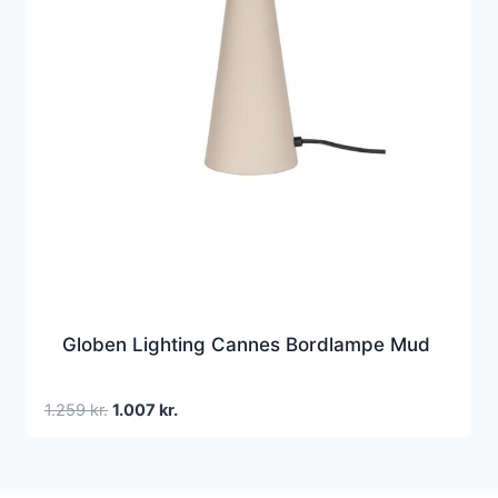
Globen Lighting Cannes Bordlampe Mud
Den
Den
1.259
kr.
1.007
kr.
oprindelige
aktuelle
pris
pris
var:
er: