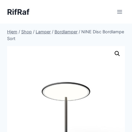
Fortsæt
RifRaf
til
indhold
Hjem
/
Shop
/
Lamper
/
Bordlamper
/
NINE Disc Bordlampe
Sort