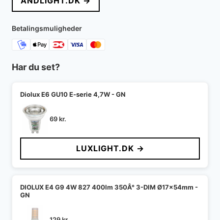
ANDLIGHT.DK →
Betalingsmuligheder
Har du set?
Diolux E6 GU10 E-serie 4,7W - GN
69
kr.
LUXLIGHT.DK →
DIOLUX E4 G9 4W 827 400lm 350Â° 3-DIM Ø17x54mm -
GN
129
kr.