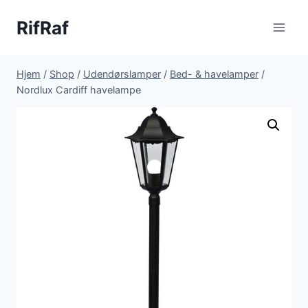
Fortsæt
RifRaf
til
indhold
Hjem
/
Shop
/
Udendørslamper
/
Bed- & havelamper
/
Nordlux Cardiff havelampe