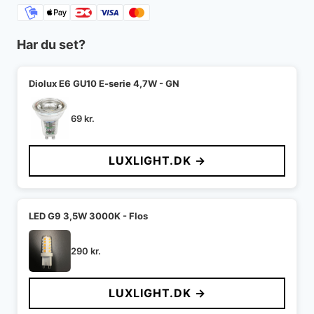
Har du set?
Diolux E6 GU10 E-serie 4,7W - GN
69
kr.
LUXLIGHT.DK →
LED G9 3,5W 3000K - Flos
290
kr.
LUXLIGHT.DK →