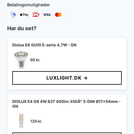
309 kr..
251 kr..
Betalingsmuligheder
Har du set?
Diolux E6 GU10 E-serie 4,7W - GN
69
kr.
LUXLIGHT.DK →
DIOLUX E4 G9 4W 827 400lm 350Â° 3-DIM Ø17x54mm -
GN
129
kr.