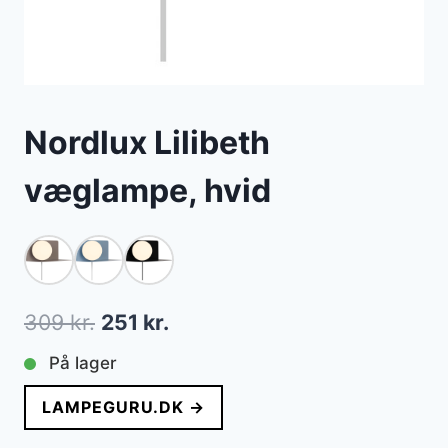
Nordlux Lilibeth
væglampe, hvid
Den
Den
309
kr.
251
kr.
oprindelige
aktuelle
På lager
pris
pris
LAMPEGURU.DK →
var:
er: