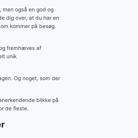
n, men også en god og
e dig over, at du har en
, som kommer på besøg.
, og fremhæves af
lt unik
agen. Og noget, som der
å anerkendende blikke på
r de fleste.
r