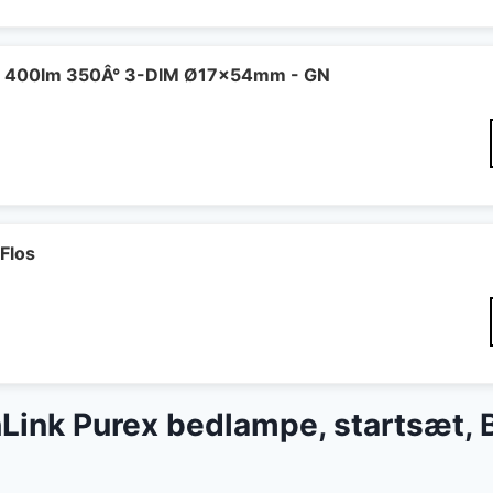
 400lm 350Â° 3-DIM Ø17x54mm - GN
Flos
nLink Purex bedlampe, startsæt, 