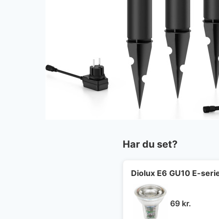
Har du set?
Diolux E6 GU10 E-seri
69
kr.