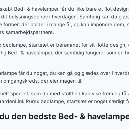
skabt Bed- & havelamper får du ikke bare et flot desig
 dit belysningsbehov i hverdagen. Samtidig kan du glæd
te former, der holder i mange år, og kan imponere dem
ores samarbejdspartnere.
x bedlampe, startsæt er berømmet for sit flotte design
lig Bed- & havelamper, der samtidig fungerer som en he
rlampe får du noget, du kan gå og glædes over i hverd
n omgangskreds, der ejer magen til.
 helt specielt, som du med stolthed kan vise frem og f
 GardenLink Purex bedlampe, startsæt er noget særligt fo
du den bedste Bed- & havelampe