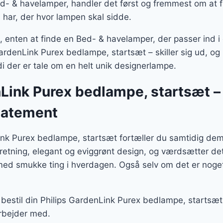
- & havelamper, handler det først og fremmest om at fi
 har, der hvor lampen skal sidde.
enten at finde en Bed- & havelamper, der passer ind i d
GardenLink Purex bedlampe, startsæt – skiller sig ud, og 
 der er tale om en helt unik designerlampe.
Link Purex bedlampe, startsæt –
tatement
nk Purex bedlampe, startsæt fortæller du samtidig dem
dretning, elegant og eviggrønt design, og værdsætter de
 med smukke ting i hverdagen. Også selv om det er nog
bestil din Philips GardenLink Purex bedlampe, startsæt 
rbejder med.