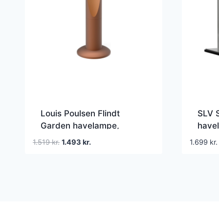
Louis Poulsen Flindt
SLV 
Garden havelampe,
havel
3000K, spyd, corten, lav
Den
Den
1.519
kr.
1.493
kr.
1.699
kr.
oprindelige
aktuelle
pris
pris
var:
er:
1.519 kr..
1.493 kr..