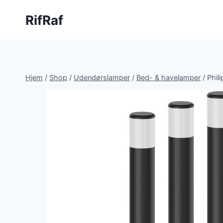
Fortsæt
RifRaf
til
indhold
Hjem
/
Shop
/
Udendørslamper
/
Bed- & havelamper
/
Phil