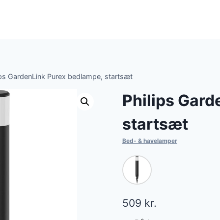
ips GardenLink Purex bedlampe, startsæt
Philips Gard
startsæt
Bed- & havelamper
509
kr.