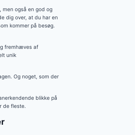
n, men også en god og
e dig over, at du har en
, som kommer på besøg.
 og fremhæves af
lt unik
agen. Og noget, som der
å anerkendende blikke på
 de fleste.
r