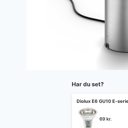
Har du set?
Diolux E6 GU10 E-seri
69
kr.