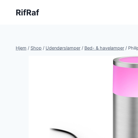
Fortsæt
RifRaf
til
indhold
Hjem
/
Shop
/
Udendørslamper
/
Bed- & havelamper
/
Phil