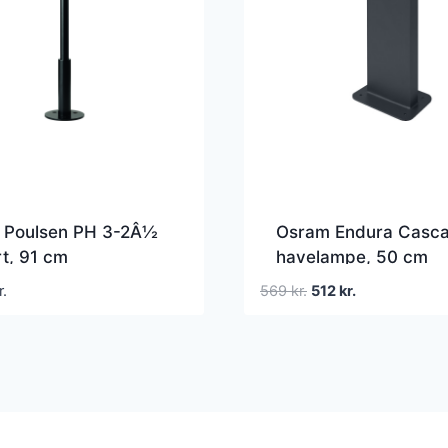
s Poulsen PH 3-2Â½
Osram Endura Casc
rt, 91 cm
havelampe, 50 cm
Den
Den
r.
569
kr.
512
kr.
oprindelige
aktuelle
pris
pris
var:
er:
569 kr..
512 kr..