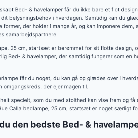
skabt Bed- & havelamper får du ikke bare et flot desig
 dit belysningsbehov i hverdagen. Samtidig kan du glæd
te former, der holder i mange år, og kan imponere dem
ores samarbejdspartnere.
mpe, 25 cm, startsæt er berømmet for sit flotte design,
lig Bed- & havelamper, der samtidig fungerer som en he
rlampe får du noget, du kan gå og glædes over i hverd
n omgangskreds, der ejer magen til.
 helt specielt, som du med stolthed kan vise frem og f
 Hue Calla bedlampe, 25 cm, startsæt er noget særligt for
du den bedste Bed- & havelampe