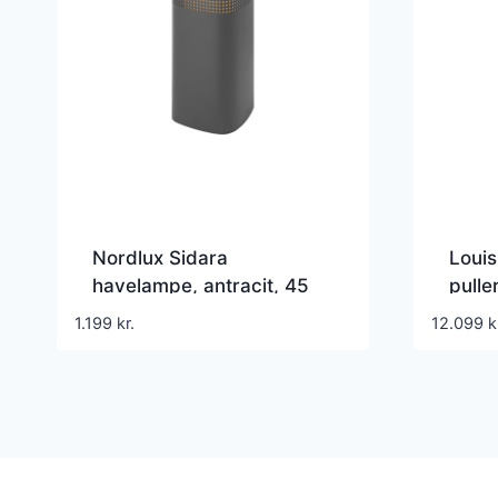
Nordlux Sidara
Loui
havelampe, antracit, 45
pulle
cm
1.199
kr.
12.099
k