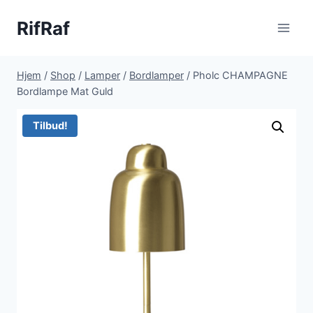
Fortsæt
RifRaf
til
indhold
Hjem
/
Shop
/
Lamper
/
Bordlamper
/
Pholc CHAMPAGNE
Bordlampe Mat Guld
Tilbud!