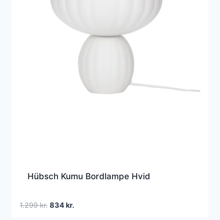
Hübsch Kumu Bordlampe Hvid
Den
Den
1.299
kr.
834
kr.
oprindelige
aktuelle