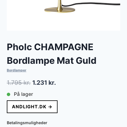
Pholc CHAMPAGNE
Bordlampe Mat Guld
Bordlamper
Den
Den
1.795
kr.
1.231
kr.
oprindelige
aktuelle
På lager
pris
pris
ANDLIGHT.DK →
var:
er:
1.795 kr..
1.231 kr..
Betalingsmuligheder