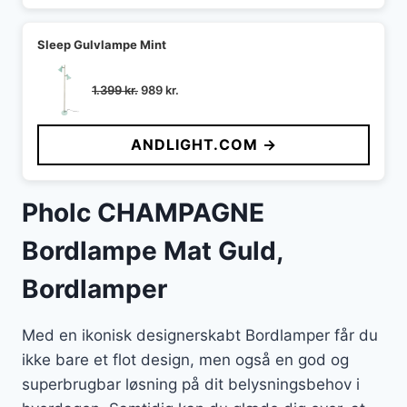
Sleep Gulvlampe Mint
Den
Den
1.399
kr.
989
kr.
oprindelige
aktuelle
pris
pris
ANDLIGHT.COM →
var:
er:
1.399 kr..
989 kr..
Pholc CHAMPAGNE
Bordlampe Mat Guld,
Bordlamper
Med en ikonisk designerskabt Bordlamper får du
ikke bare et flot design, men også en god og
superbrugbar løsning på dit belysningsbehov i