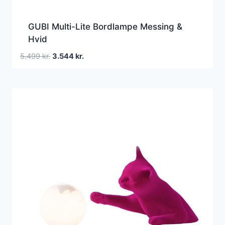
GUBI Multi-Lite Bordlampe Messing &
Hvid
Den
Den
5.499
kr.
3.544
kr.
oprindelige
aktuelle
pris
pris
var:
er:
5.499 kr..
3.544 kr..