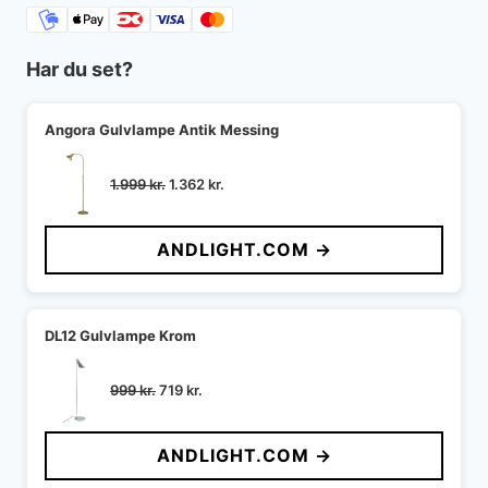
Har du set?
Angora Gulvlampe Antik Messing
Den
Den
1.999
kr.
1.362
kr.
oprindelige
aktuelle
pris
pris
ANDLIGHT.COM →
var:
er:
1.999 kr..
1.362 kr..
DL12 Gulvlampe Krom
Den
Den
999
kr.
719
kr.
oprindelige
aktuelle
pris
pris
ANDLIGHT.COM →
var:
er:
999 kr..
719 kr..