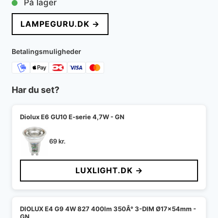
På lager
LAMPEGURU.DK →
Betalingsmuligheder
Har du set?
Diolux E6 GU10 E-serie 4,7W - GN
69
kr.
LUXLIGHT.DK →
DIOLUX E4 G9 4W 827 400lm 350Â° 3-DIM Ø17x54mm -
GN