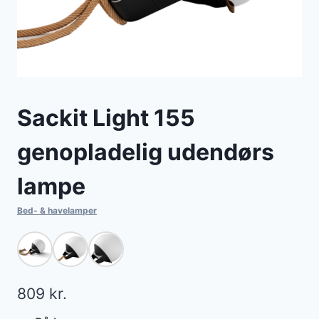
Sackit Light 155
genopladelig udendørs
lampe
Bed- & havelamper
809
kr.