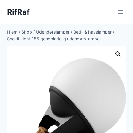
Fortsæt
RifRaf
til
indhold
Hjem
/
Shop
/
Udendørslamper
/
Bed- & havelamper
/
Sackit Light 155 genopladelig udendørs lampe